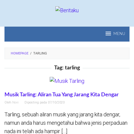
Loncat
ke
konten
MENU
HOMEPAGE
/
TARLING
Tag:
tarling
Musik Tarling: Aliran Tua Yang Jarang Kita Dengar
Oleh
Novi
Diposting pada
07/10/2020
Tarling, sebuah aliran musik yang jarang kita dengar,
namun anda harus mengetahui bahwa jenis perpaduan
nada ini telah ada hampir […]