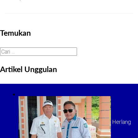
Temukan
Cari
untuk:
Artikel Unggulan
Herlang