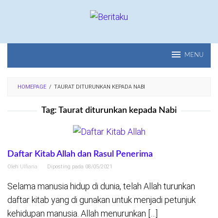
Loncat
ke
konten
MENU
HOMEPAGE
/
TAURAT DITURUNKAN KEPADA NABI
Tag:
Taurat diturunkan kepada Nabi
Daftar Kitab Allah dan Rasul Penerima
Oleh
Ulfiana
Diposting pada
08/05/2021
Selama manusia hidup di dunia, telah Allah turunkan
daftar kitab yang di gunakan untuk menjadi petunjuk
kehidupan manusia. Allah menurunkan […]