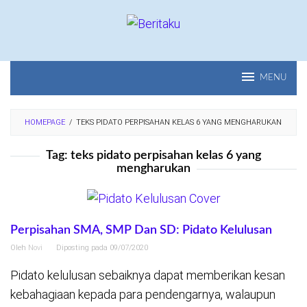
Loncat
ke
konten
MENU
HOMEPAGE
/
TEKS PIDATO PERPISAHAN KELAS 6 YANG MENGHARUKAN
Tag:
teks pidato perpisahan kelas 6 yang
mengharukan
Perpisahan SMA, SMP Dan SD: Pidato Kelulusan
Oleh
Novi
Diposting pada
09/07/2020
Pidato kelulusan sebaiknya dapat memberikan kesan
kebahagiaan kepada para pendengarnya, walaupun