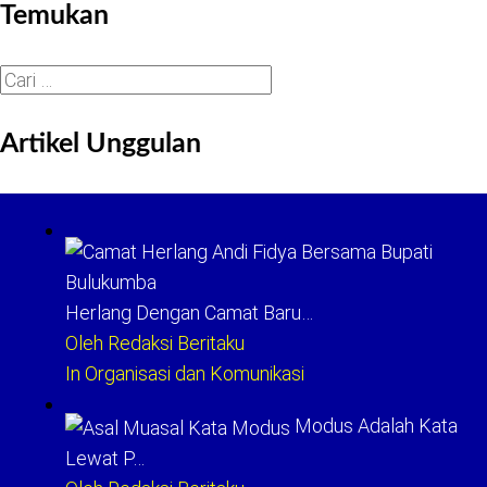
Temukan
Cari
untuk:
Artikel Unggulan
Herlang Dengan Camat Baru…
Oleh Redaksi Beritaku
In Organisasi dan Komunikasi
Modus Adalah Kata
Lewat P…