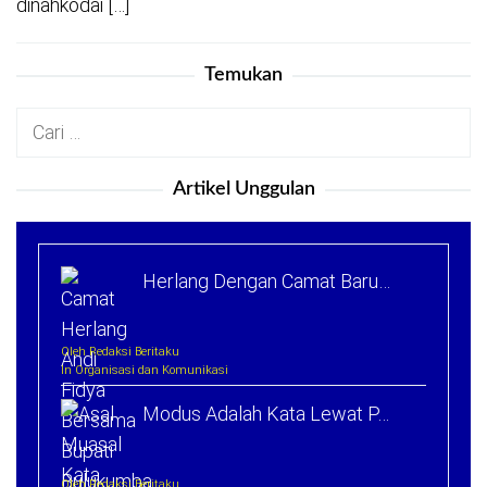
dinahkodai […]
Temukan
Cari
untuk:
Artikel Unggulan
Herlang Dengan Camat Baru…
Oleh Redaksi Beritaku
In Organisasi dan Komunikasi
Modus Adalah Kata Lewat P…
Oleh Redaksi Beritaku