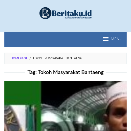
Loncat
ke
konten
MENU
HOMEPAGE
/
TOKOH MASYARAKAT BANTAENG
Tag:
Tokoh Masyarakat Bantaeng