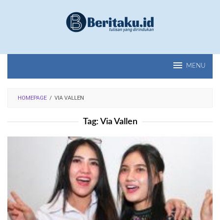
Loncat
ke
konten
MENU
HOMEPAGE
/
VIA VALLEN
Tag:
Via Vallen