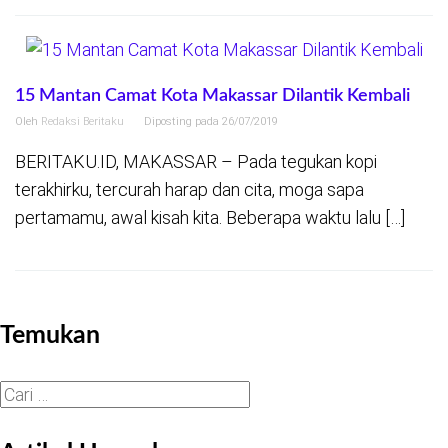
15 Mantan Camat Kota Makassar Dilantik Kembali
Oleh
Redaksi Beritaku
Diposting pada
26/07/2019
BERITAKU.ID, MAKASSAR – Pada tegukan kopi
terakhirku, tercurah harap dan cita, moga sapa
pertamamu, awal kisah kita. Beberapa waktu lalu […]
Temukan
Cari
untuk: