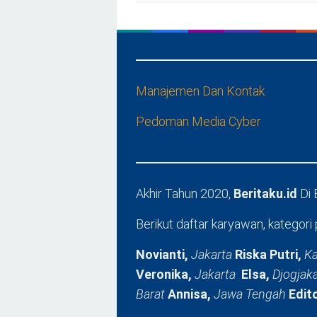
Manajemen Dan Kontak
Pedoman Media Cyber
Akhir Tahun 2020,
Beritaku.id
Di
Berikut daftar karyawan, kategori 
Novianti,
Jakarta
Riska Putri,
Ka
Veronika,
Jakarta
Elsa,
Djogjak
Barat
Annisa,
Jawa Tengah
Edit