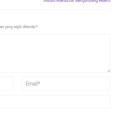
Mutasi Makassar Mengundang Reaksi
as yang wajib ditandai
*