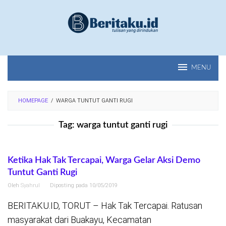
Loncat
ke
konten
MENU
HOMEPAGE
/
WARGA TUNTUT GANTI RUGI
Tag:
warga tuntut ganti rugi
Ketika Hak Tak Tercapai, Warga Gelar Aksi Demo
Tuntut Ganti Rugi
Oleh
Syahrul
Diposting pada
10/05/2019
BERITAKU.ID, TORUT – Hak Tak Tercapai. Ratusan
masyarakat dari Buakayu, Kecamatan