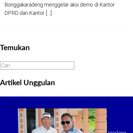
Bonggakaradeng menggelar aksi demo di Kantor
DPRD dan Kantor […]
Temukan
Cari
untuk:
Artikel Unggulan
Herlang