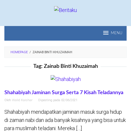
Loncat
ke
konten
MENU
HOMEPAGE
/
ZAINAB BINTI KHUZAIMAH
Tag:
Zainab Binti Khuzaimah
Shahabiyah Jaminan Surga Serta 7 Kisah Teladannya
Oleh
Walid Kaishar
Diposting pada
02/06/2021
Shahabiyah mendapatkan jaminan masuk surga hidup
di zaman nabi dan ada banyak kisahnya yang bisa untuk
para muslimah teladani. Mereka […]