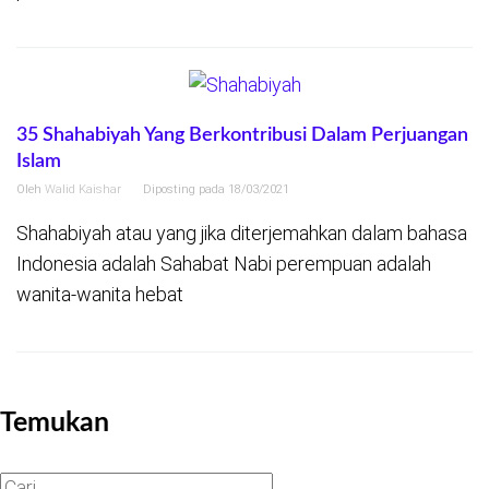
35 Shahabiyah Yang Berkontribusi Dalam Perjuangan
Islam
Oleh
Walid Kaishar
Diposting pada
18/03/2021
Shahabiyah atau yang jika diterjemahkan dalam bahasa
Indonesia adalah Sahabat Nabi perempuan adalah
wanita-wanita hebat
Temukan
Cari