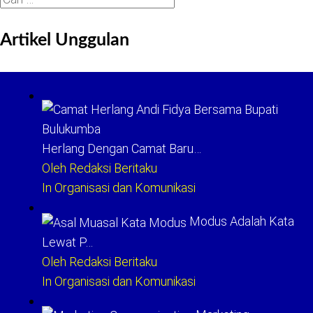
untuk:
Artikel Unggulan
Herlang Dengan Camat Baru…
Oleh Redaksi Beritaku
In Organisasi dan Komunikasi
Modus Adalah Kata
Lewat P…
Oleh Redaksi Beritaku
In Organisasi dan Komunikasi