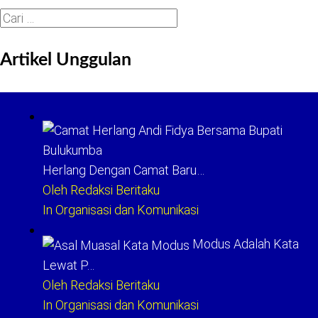
Cari
untuk:
Artikel Unggulan
Herlang Dengan Camat Baru…
Oleh Redaksi Beritaku
In Organisasi dan Komunikasi
Modus Adalah Kata
Lewat P…
Oleh Redaksi Beritaku
In Organisasi dan Komunikasi