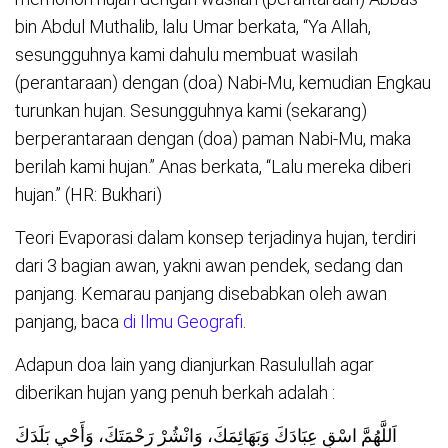
bin Abdul Muthalib, lalu Umar berkata, “Ya Allah,
sesungguhnya kami dahulu membuat wasilah
(perantaraan) dengan (doa) Nabi-Mu, kemudian Engkau
turunkan hujan. Sesungguhnya kami (sekarang)
berperantaraan dengan (doa) paman Nabi-Mu, maka
berilah kami hujan.” Anas berkata, “Lalu mereka diberi
hujan.” (HR: Bukhari)
Teori Evaporasi dalam konsep terjadinya hujan, terdiri
dari 3 bagian awan, yakni awan pendek, sedang dan
panjang. Kemarau panjang disebabkan oleh awan
panjang, baca
di Ilmu Geografi
.
Adapun doa lain yang dianjurkan Rasulullah agar
diberikan hujan yang penuh berkah adalah :
اَللَّهُمَّ اسْقِ عِبَادَكَ وَبَهَائِمَكَ، وَانْشُرْ رَحْمَتَكَ، وَأَحْيِ بَلَدَكَ