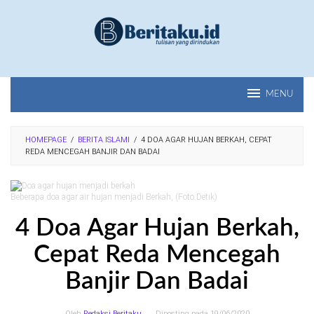
Loncat
ke
konten
MENU
HOMEPAGE
/
BERITA ISLAMI
/
4 DOA AGAR HUJAN BERKAH, CEPAT
REDA MENCEGAH BANJIR DAN BADAI
Beberapa doa agar air hujan menjadi Berkah, (Foto:Detik)
4 Doa Agar Hujan Berkah,
Cepat Reda Mencegah
Banjir Dan Badai
Oleh
Redaksi Beritaku
Diposting pada
19/06/2020