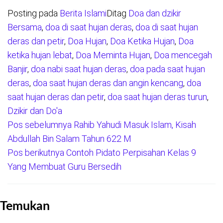
Posting pada
Berita Islami
Ditag
Doa dan dzikir
Bersama
,
doa di saat hujan deras
,
doa di saat hujan
deras dan petir
,
Doa Hujan
,
Doa Ketika Hujan
,
Doa
ketika hujan lebat
,
Doa Meminta Hujan
,
Doa mencegah
Banjir
,
doa nabi saat hujan deras
,
doa pada saat hujan
deras
,
doa saat hujan deras dan angin kencang
,
doa
saat hujan deras dan petir
,
doa saat hujan deras turun
,
Dzikir dan Do'a
Pos sebelumnya
Rahib Yahudi Masuk Islam, Kisah
Navigasi
Abdullah Bin Salam Tahun 622 M
pos
Pos berikutnya
Contoh Pidato Perpisahan Kelas 9
Yang Membuat Guru Bersedih
Temukan