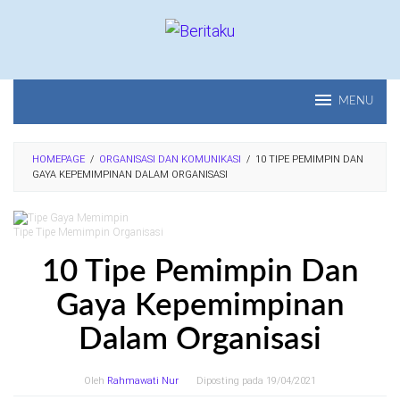
Loncat
ke
konten
MENU
HOMEPAGE
/
ORGANISASI DAN KOMUNIKASI
/
10 TIPE PEMIMPIN DAN
GAYA KEPEMIMPINAN DALAM ORGANISASI
Tipe Tipe Memimpin Organisasi
10 Tipe Pemimpin Dan
Gaya Kepemimpinan
Dalam Organisasi
Oleh
Rahmawati Nur
Diposting pada
19/04/2021