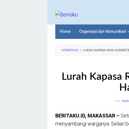
Loncat
ke
konten
Home
Organisasi dan Komunikasi
HOMEPAGE
/
LURAH KAPASA RAYA KONSISTE
Lurah Kapasa 
Ha
Oleh
Syah
BERITAKU.ID, MAKASSAR –
Seti
menyambangi warganya. Selian ber