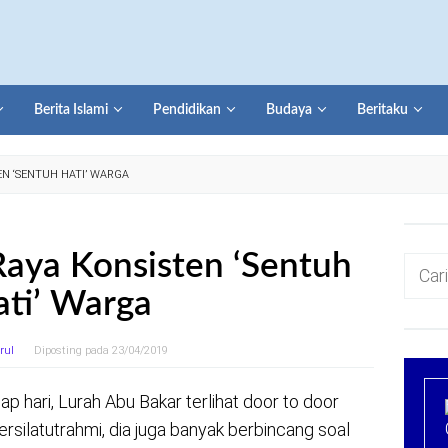
Berita Islami
Pendidikan
Budaya
Beritaku
N ‘SENTUH HATI’ WARGA
Raya Konsisten ‘Sentuh
Cari
untuk:
ti’ Warga
rul
Diposting pada
23/04/2019
ap hari, Lurah Abu Bakar terlihat door to door
silatutrahmi, dia juga banyak berbincang soal