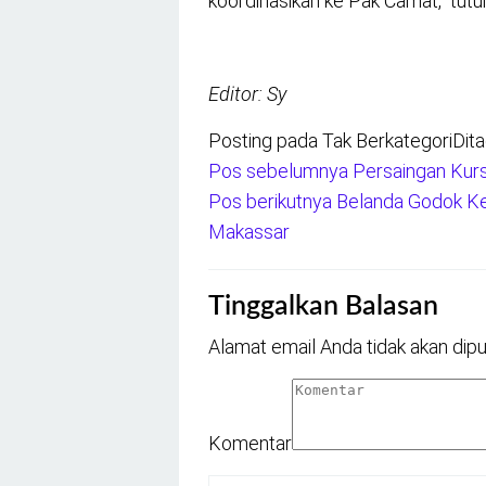
koordinasikan ke Pak Camat,” tutur
Editor: Sy
Posting pada Tak Berkategori
Dit
Pos sebelumnya
Persaingan Kursi
Navigasi
Pos berikutnya
Belanda Godok Ker
pos
Makassar
Tinggalkan Balasan
Alamat email Anda tidak akan dipu
Komentar