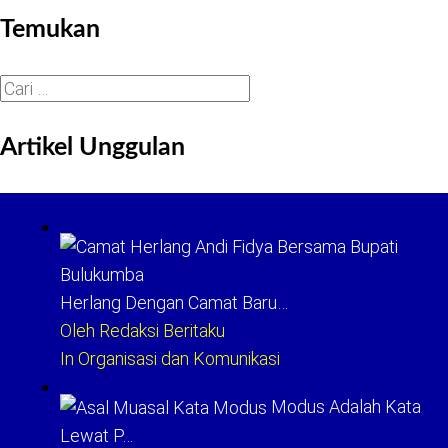
Temukan
Cari
untuk:
Artikel Unggulan
Herlang Dengan Camat Baru…
Oleh Redaksi Beritaku
In Organisasi dan Komunikasi
Modus Adalah Kata
Lewat P…