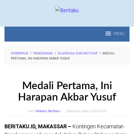
Loncat
ke
konten
MENU
HOMEPAGE
/
PENDIDIKAN
/
OLAHRAGA DAN MOTOGP
/
MEDALI
PERTAMA, INI HARAPAN AKBAR YUSUF
Medali Pertama, Ini
Harapan Akbar Yusuf
Oleh
Redaksi Beritaku
Diposting pada
23/04/2019
BERITAKU.ID, MAKASSAR –
Kontingen Kecamatan