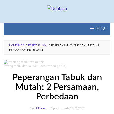
Loncat
ke
konten
MENU
HOMEPAGE
/
BERITA ISLAMI
/
PEPERANGAN TABUK DAN MUTAH: 2
PERSAMAAN, PERBEDAAN
Perang tabuk dan mut'ah (Foto: intisari.grid.id)
Peperangan Tabuk dan
Mutah: 2 Persamaan,
Perbedaan
Oleh
Ulfiana
Diposting pada
22/08/2021