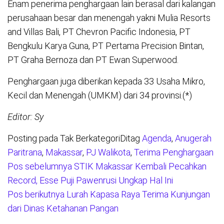
Enam penerima penghargaan lain berasal dari kalangan
perusahaan besar dan menengah yakni Mulia Resorts
and Villas Bali, PT Chevron Pacific Indonesia, PT
Bengkulu Karya Guna, PT Pertama Precision Bintan,
PT Graha Bernoza dan PT Ewan Superwood.
Penghargaan juga diberikan kepada 33 Usaha Mikro,
Kecil dan Menengah (UMKM) dari 34 provinsi.(*)
Editor: Sy
Posting pada Tak Berkategori
Ditag
Agenda
,
Anugerah
Paritrana
,
Makassar
,
PJ Walikota
,
Terima Penghargaan
Pos sebelumnya
STIK Makassar Kembali Pecahkan
Navigasi
Record, Esse Puji Pawenrusi Ungkap Hal Ini
pos
Pos berikutnya
Lurah Kapasa Raya Terima Kunjungan
dari Dinas Ketahanan Pangan