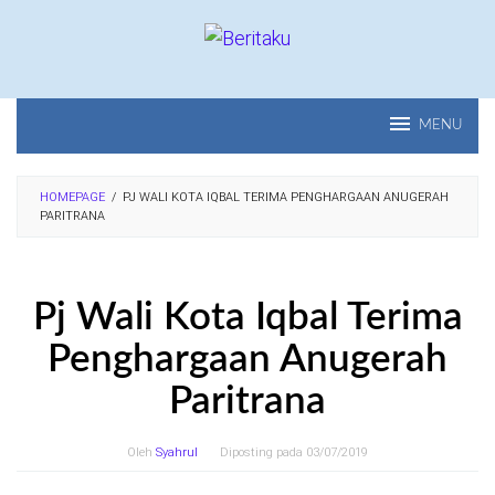
Loncat
ke
konten
MENU
HOMEPAGE
/
PJ WALI KOTA IQBAL TERIMA PENGHARGAAN ANUGERAH
PARITRANA
Pj Wali Kota Iqbal Terima
Penghargaan Anugerah
Paritrana
Oleh
Syahrul
Diposting pada
03/07/2019