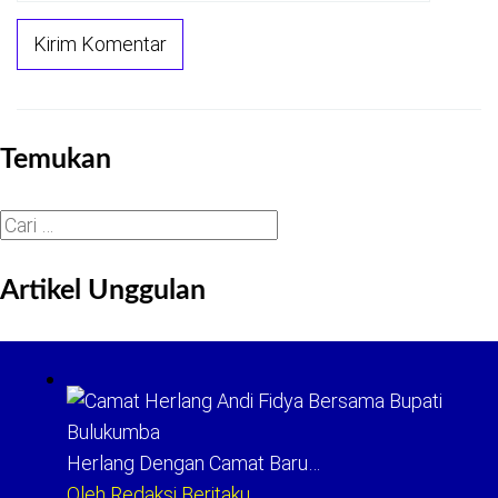
Temukan
Cari
untuk:
Artikel Unggulan
Herlang Dengan Camat Baru…
Oleh Redaksi Beritaku