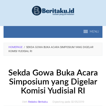
Loncat
ke
konten
MENU
HOMEPAGE
/
SEKDA GOWA BUKA ACARA SIMPOSIUM YANG DIGELAR
KOMISI YUDISIAL RI
Sekda Gowa Buka Acara
Simposium yang Digelar
Komisi Yudisial RI
Oleh
Redaksi Beritaku
Diposting pada
02/05/2019