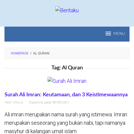
Loncat
ke
konten
MENU
HOMEPAGE
/
AL QURAN
Tag:
Al Quran
Surah Ali Imran: Keutamaan, dan 3 Keistimewaannya
Oleh
Ulfiana
Diposting pada
08/09/2021
Ali imran merupakan nama surah yang istimewa. Imran
merupakan seseorang yang bukan nabi, tapi namanya
masyhur di kalangan umat islam.