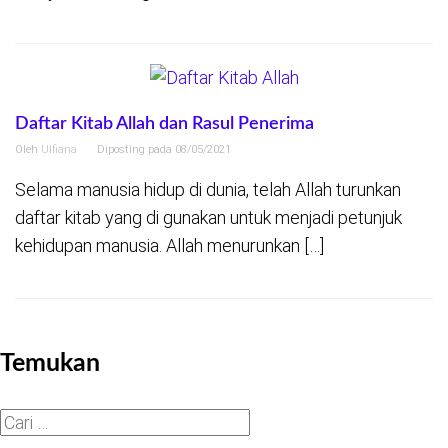
Daftar Kitab Allah dan Rasul Penerima
Oleh
Ulfiana
Diposting pada
08/05/2021
Selama manusia hidup di dunia, telah Allah turunkan
daftar kitab yang di gunakan untuk menjadi petunjuk
kehidupan manusia. Allah menurunkan […]
Temukan
Cari