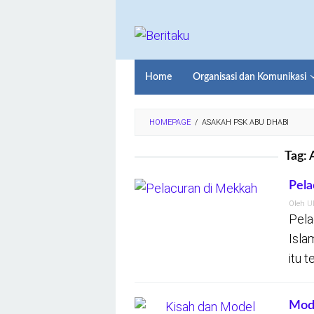
Loncat
ke
konten
Home
Organisasi dan Komunikasi
HOMEPAGE
/
ASAKAH PSK ABU DHABI
Tag:
Pela
Oleh
U
Pela
Isla
itu 
Mod