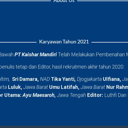
About Us
Karyawan Tahun 2021
 Bawah
PT Kaishar Mandiri
Telah Melakukan Pembenahan 
penulis tetap dan Editor, hasil rekruitmen akhir tahun 2020:
ltim,
Sri Damara,
NAD
Tika Yanti,
Djogjakarta
Ulfiana,
Ja
arta
Luluk,
Jawa Barat
Umu Latifah,
Jawa Barat
Nur Rahm
or Utama:
Ayu Maesaroh,
Jawa Tengah
Editor:
Luthfi Dan