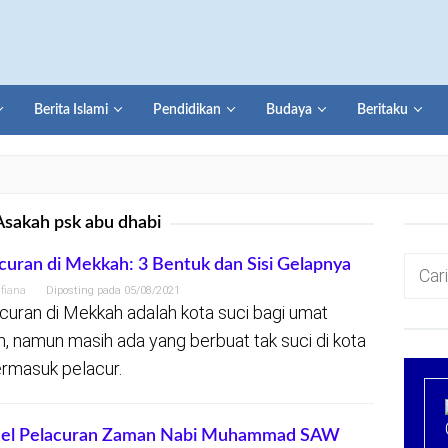
Berita Islami
Pendidikan
Budaya
Beritaku
Asakah psk abu dhabi
Cari
curan di Mekkah: 3 Bentuk dan Sisi Gelapnya
untuk:
lfiana
Diposting pada
05/08/2021
curan di Mekkah adalah kota suci bagi umat
m, namun masih ada yang berbuat tak suci di kota
termasuk pelacur.
el Pelacuran Zaman Nabi Muhammad SAW