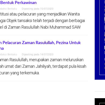
 Bentuk Perkawinan
edaksi Beritaku
Diposting pada
15/07/2020
titusi atau pelacuran yang menjadikan Wanita
gai Objek tansaksi telah terjadi dengan berbagai
l di Zaman Rasulullah Nabi Muhammad SAW
h Pelacuran Zaman Rasulullah, Pezina Untuk
na
edaksi Beritaku
Diposting pada
14/07/2020
aman Rasulullah, merupakan zaman meluruskan
ah umat dari Zaman Jahiliyah, terdapat pula kisah
curan yang terkemuka.