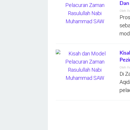
Dan
Oleh
R
Pros
seba
mode
Kisa
Pezi
Oleh
R
Di Z
Aqid
pela