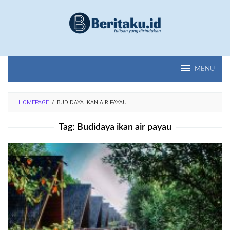
Loncat
ke
konten
MENU
HOMEPAGE
/
BUDIDAYA IKAN AIR PAYAU
Tag:
Budidaya ikan air payau