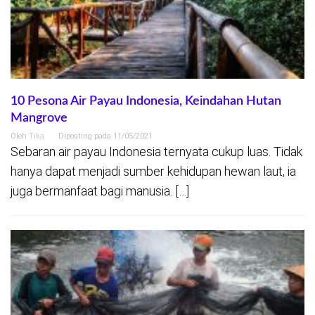
10 Pesona Air Payau Indonesia, Keindahan Hutan
Mangrove
Oleh
Tika
Diposting pada
11/05/2021
Sebaran air payau Indonesia ternyata cukup luas. Tidak
hanya dapat menjadi sumber kehidupan hewan laut, ia
juga bermanfaat bagi manusia. […]