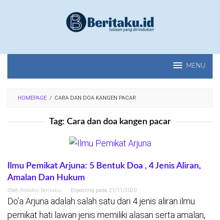
Loncat
ke
konten
MENU
HOMEPAGE
/
CARA DAN DOA KANGEN PACAR
Tag:
Cara dan doa kangen pacar
Ilmu Pemikat Arjuna: 5 Bentuk Doa , 4 Jenis Aliran,
Amalan Dan Hukum
Oleh
Redaksi Beritaku
Diposting pada
21/11/2020
Do’a Arjuna adalah salah satu dari 4 jenis aliran ilmu
pemikat hati lawan jenis memiliki alasan serta amalan,