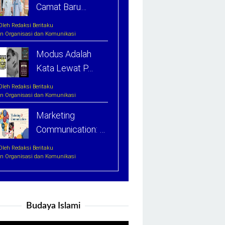
Camat Baru…
Oleh Redaksi Beritaku
In Organisasi dan Komunikasi
Modus Adalah
Kata Lewat P…
Oleh Redaksi Beritaku
In Organisasi dan Komunikasi
Marketing
Communication: …
Oleh Redaksi Beritaku
In Organisasi dan Komunikasi
Budaya Islami