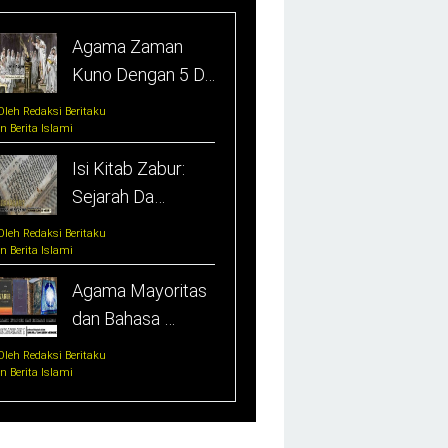
Agama Zaman
Kuno Dengan 5 D…
Oleh Redaksi Beritaku
In Berita Islami
Isi Kitab Zabur:
Sejarah Da…
Oleh Redaksi Beritaku
In Berita Islami
Agama Mayoritas
dan Bahasa …
Oleh Redaksi Beritaku
In Berita Islami