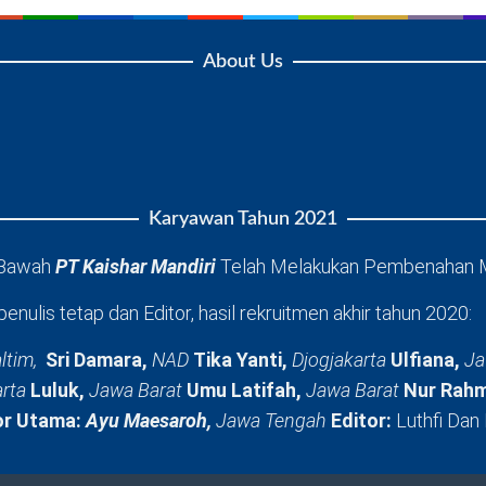
About Us
Karyawan Tahun 2021
 Bawah
PT Kaishar Mandiri
Telah Melakukan Pembenahan 
penulis tetap dan Editor, hasil rekruitmen akhir tahun 2020:
ltim,
Sri Damara,
NAD
Tika Yanti,
Djogjakarta
Ulfiana,
Ja
arta
Luluk,
Jawa Barat
Umu Latifah,
Jawa Barat
Nur Rahm
or Utama:
Ayu Maesaroh,
Jawa Tengah
Editor:
Luthfi Dan