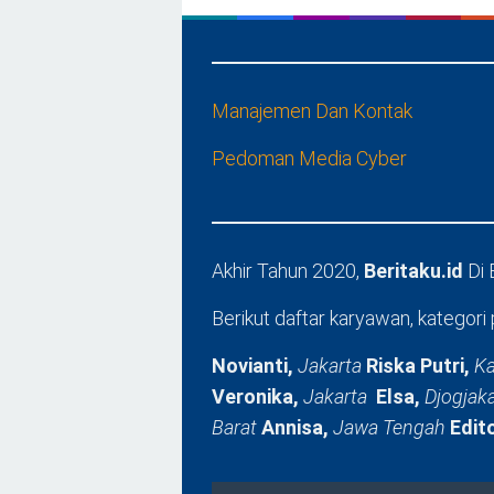
Manajemen Dan Kontak
Pedoman Media Cyber
Akhir Tahun 2020,
Beritaku.id
Di
Berikut daftar karyawan, kategori 
Novianti,
Jakarta
Riska Putri,
Ka
Veronika,
Jakarta
Elsa,
Djogjak
Barat
Annisa,
Jawa Tengah
Edit