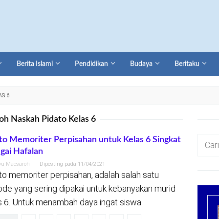
Berita Islami
Pendidikan
Budaya
Beritaku
S 6
oh Naskah Pidato Kelas 6
Cari
to Memoriter Perpisahan untuk Kelas 6 Singkat
gai Hafalan
untuk:
yu Maesaroh
Diposting pada
11/04/2021
to memoriter perpisahan, adalah salah satu
de yang sering dipakai untuk kebanyakan murid
s 6. Untuk menambah daya ingat siswa.