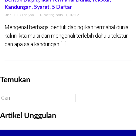
Bentuk Daging Ikan Termahal Dunia, Tekstur,
Kandungan, Syarat, 5 Daftar
Oleh
Luluk Fadiyah
Diposting pada
11/01/2021
Mengenal berbagai bentuk daging ikan termahal dunia
kali ini kita mulai dari mengenali terlebih dahulu tekstur
dan apa saja kandungan […]
Temukan
Cari
untuk:
Artikel Unggulan