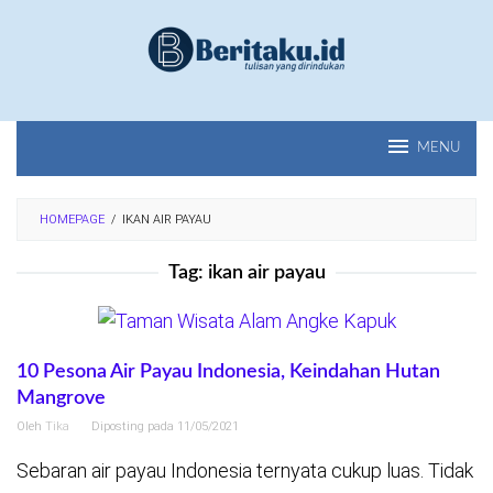
Loncat
ke
konten
MENU
HOMEPAGE
/
IKAN AIR PAYAU
Tag:
ikan air payau
10 Pesona Air Payau Indonesia, Keindahan Hutan
Mangrove
Oleh
Tika
Diposting pada
11/05/2021
Sebaran air payau Indonesia ternyata cukup luas. Tidak