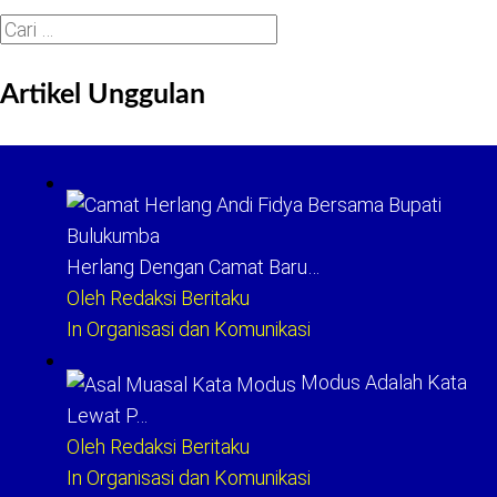
Cari
untuk:
Artikel Unggulan
Herlang Dengan Camat Baru…
Oleh Redaksi Beritaku
In Organisasi dan Komunikasi
Modus Adalah Kata
Lewat P…
Oleh Redaksi Beritaku
In Organisasi dan Komunikasi