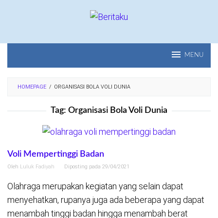
Loncat
ke
konten
MENU
HOMEPAGE
/
ORGANISASI BOLA VOLI DUNIA
Tag:
Organisasi Bola Voli Dunia
Voli Mempertinggi Badan
Oleh
Luluk Fadiyah
Diposting pada
29/04/2021
Olahraga merupakan kegiatan yang selain dapat
menyehatkan, rupanya juga ada beberapa yang dapat
menambah tinggi badan hingga menambah berat