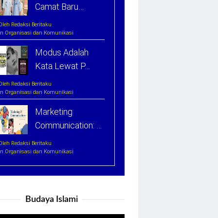
Camat Baru…
Oleh Redaksi Beritaku
In Organisasi dan Komunikasi
Modus Adalah
Kata Lewat P…
Oleh Redaksi Beritaku
In Organisasi dan Komunikasi
Marketing
Communication: …
Oleh Redaksi Beritaku
In Organisasi dan Komunikasi
Budaya Islami