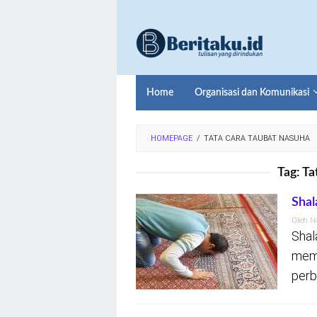
Loncat
ke
konten
Home
Organisasi dan Komunikasi
HOMEPAGE
/
TATA CARA TAUBAT NASUHA
Tag:
Ta
Shal
Oleh
N
Shal
memo
perb