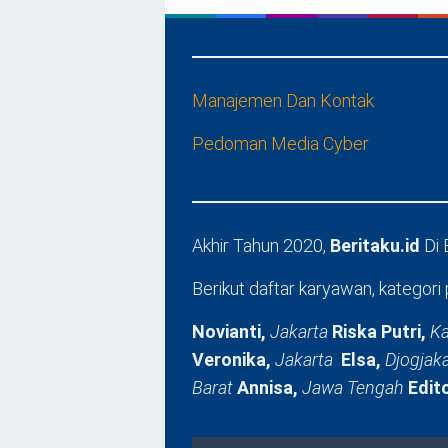
Manajemen Dan Kontak
Pedoman Media Cyber
Akhir Tahun 2020,
Beritaku.id
Di
Berikut daftar karyawan, kategori 
Novianti,
Jakarta
Riska Putri,
Ka
Veronika,
Jakarta
Elsa,
Djogjak
Barat
Annisa,
Jawa Tengah
Edit