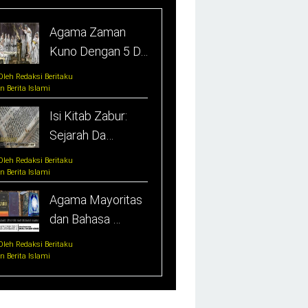
Agama Zaman
Kuno Dengan 5 D…
Oleh Redaksi Beritaku
In Berita Islami
Isi Kitab Zabur:
Sejarah Da…
Oleh Redaksi Beritaku
In Berita Islami
Agama Mayoritas
dan Bahasa …
Oleh Redaksi Beritaku
In Berita Islami