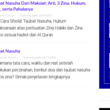
at Nasuha Dari Maksiat: Arti, 3 Zina, Hukum,
, serta Pahalanya
alid Kaishar
Diposting pada
26/04/2021
 Cara Sholat Taubat Nasuha, Hukum
ksanaan atas perbuatan Zina Hakiki dan Zina
si sesuai hadist dan Al Quran
bat Nasuha
edaksi Beritaku
Diposting pada
03/11/2020
imana tata cara, waktu dan niat setelah
kukan perzinahan, berikut doa dan taubat nasuha
na zina? Simak penjelasan lengkapnya