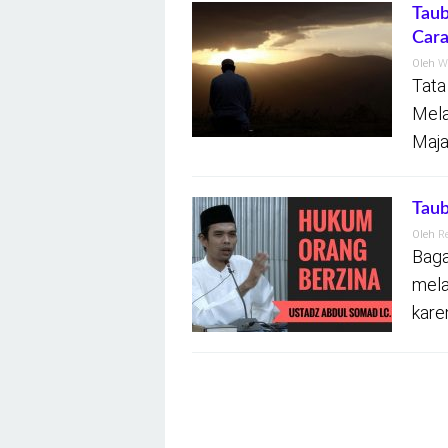
Taub
Cara
Oleh
W
Tata
Mela
Maja
Tau
Oleh
R
Baga
mela
kare