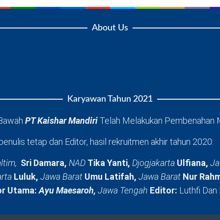
About Us
Karyawan Tahun 2021
 Bawah
PT Kaishar Mandiri
Telah Melakukan Pembenahan 
penulis tetap dan Editor, hasil rekruitmen akhir tahun 2020:
ltim,
Sri Damara,
NAD
Tika Yanti,
Djogjakarta
Ulfiana,
Ja
arta
Luluk,
Jawa Barat
Umu Latifah,
Jawa Barat
Nur Rahm
or Utama:
Ayu Maesaroh,
Jawa Tengah
Editor:
Luthfi Dan