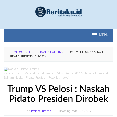
Loncat
ke
konten
MENU
HOMEPAGE
/
PENDIDIKAN
/
POLITIK
/
TRUMP VS PELOSI : NASKAH
PIDATO PRESIDEN DIROBEK
Karena Trump Menolak Jabat Tangan Pelosi, Ketua DPR AS tersebut merobak
Salinan Naskah Pidato Presiden (Foto: Istimewa)
Trump VS Pelosi : Naskah
Pidato Presiden Dirobek
Oleh
Redaksi Beritaku
Diposting pada
07/02/2020