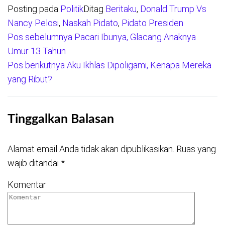
Posting pada
Politik
Ditag
Beritaku
,
Donald Trump Vs
Nancy Pelosi
,
Naskah Pidato
,
Pidato Presiden
Pos sebelumnya
Pacari Ibunya, Glacang Anaknya
Navigasi
Umur 13 Tahun
pos
Pos berikutnya
Aku Ikhlas Dipoligami, Kenapa Mereka
yang Ribut?
Tinggalkan Balasan
Alamat email Anda tidak akan dipublikasikan.
Ruas yang
wajib ditandai
*
Komentar