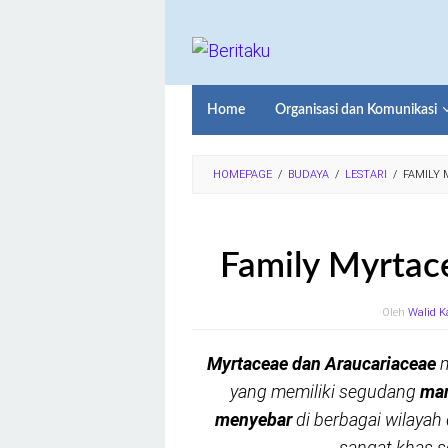
Loncat
ke
konten
Home
Organisasi dan Komunikasi
HOMEPAGE
/
BUDAYA
/
LESTARI
/
FAMILY
Family Myrtac
Oleh
Walid K
Myrtaceae dan Araucariaceae
m
yang memiliki segudang
man
menyebar
di berbagai wilayah
sangat khas s