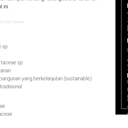
ini.
. Sumber Pixabay
 sp.
.
taceae sp.
kanan
 bangunan yang berkelanjutan (sustainable)
tradisional
eae
iaceae