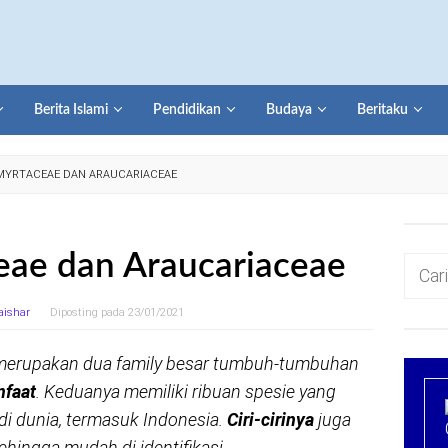
Berita Islami
Pendidikan
Budaya
Beritaku
 MYRTACEAE DAN ARAUCARIACEAE
eae dan Araucariaceae
Cari
untuk:
aishar
Diposting pada
23/01/2021
erupakan dua family besar tumbuh-tumbuhan
faat
. Keduanya memiliki ribuan spesie yang
 di dunia, termasuk Indonesia.
Ciri-cirinya
juga
ehingga mudah di identifikasi.