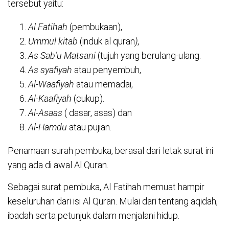
tersebut yaitu:
Al Fatihah
(pembukaan),
Ummul kitab
(induk al quran
),
As Sab’u Matsani
(tujuh yang berulang-ulang.
As syafiyah
atau penyembuh,
Al-Waafiyah
atau memadai,
Al-Kaafiyah
(cukup).
Al-Asaas
( dasar, asas) dan
Al-Hamdu
atau pujian.
Penamaan surah pembuka, berasal dari letak surat ini
yang ada di awal Al Quran.
Sebagai surat pembuka, Al Fatihah memuat hampir
keseluruhan dari isi Al Quran. Mulai dari tentang aqidah,
ibadah serta petunjuk dalam menjalani hidup.