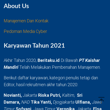
About Us
Manajemen Dan Kontak
Pedoman Media Cyber
Karyawan Tahun 2021
Akhir Tahun 2020,
Beritaku.id
Di Bawah
PT Kaishar
Mandiri
Telah Melakukan Pembenahan Manajemen.
Berikut daftar karyawan, kategori penulis tetap dan
Editor, hasil rekruitmen akhir tahun 2020:
Novianti,
Jakarta
Riska Putri,
Kaltim,
Sri
Damara,
NAD
Tika Yanti,
Djogjakarta
Ulfiana,
Jawa
Timur
Sofyani,
Jawa Timur
Veronika,
Jakarta
Elsa,