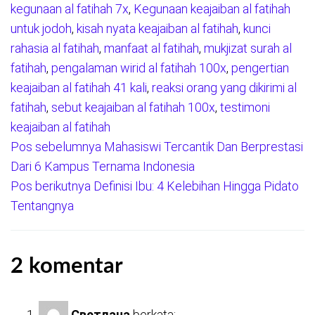
kegunaan al fatihah 7x
,
Kegunaan keajaiban al fatihah
untuk jodoh
,
kisah nyata keajaiban al fatihah
,
kunci
rahasia al fatihah
,
manfaat al fatihah
,
mukjizat surah al
fatihah
,
pengalaman wirid al fatihah 100x
,
pengertian
keajaiban al fatihah 41 kali
,
reaksi orang yang dikirimi al
fatihah
,
sebut keajaiban al fatihah 100x
,
testimoni
keajaiban al fatihah
Pos sebelumnya
Mahasiswi Tercantik Dan Berprestasi
Navigasi
Dari 6 Kampus Ternama Indonesia
pos
Pos berikutnya
Definisi Ibu: 4 Kelebihan Hingga Pidato
Tentangnya
2 komentar
Светлана
berkata: