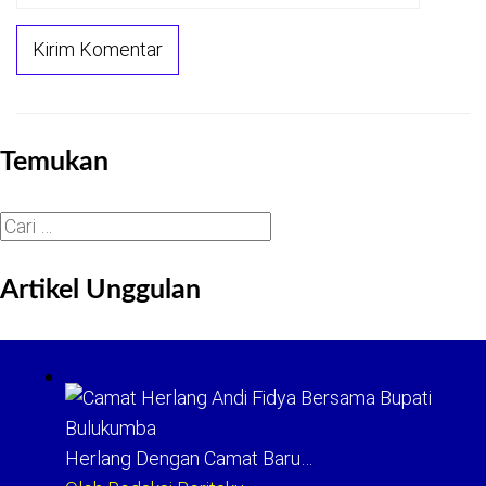
Temukan
Cari
untuk:
Artikel Unggulan
Herlang Dengan Camat Baru…