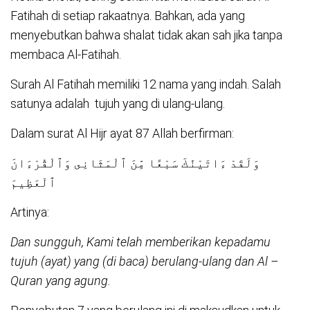
Fatihah di setiap rakaatnya. Bahkan, ada yang
menyebutkan bahwa shalat tidak akan sah jika tanpa
membaca Al-Fatihah.
Surah Al Fatihah memiliki 12 nama yang indah. Salah
satunya adalah tujuh yang di ulang-ulang.
Dalam surat Al Hijr ayat 87 Allah berfirman:
وَلَقَدْ ءَاتَيْنَٰكَ سَبْعًا مِّنَ ٱلْمَثَانِى وَٱلْقُرْءَانَ
ٱلْعَظِيمَ
Artinya:
Dan sungguh, Kami telah memberikan kepadamu
tujuh (ayat) yang (di baca) berulang-ulang dan Al –
Quran yang agung.