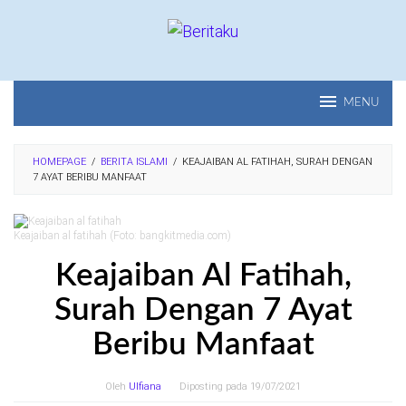
Loncat
ke
konten
MENU
HOMEPAGE
/
BERITA ISLAMI
/
KEAJAIBAN AL FATIHAH, SURAH DENGAN
7 AYAT BERIBU MANFAAT
Keajaiban al fatihah (Foto: bangkitmedia.com)
Keajaiban Al Fatihah,
Surah Dengan 7 Ayat
Beribu Manfaat
Oleh
Ulfiana
Diposting pada
19/07/2021