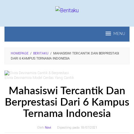
Loncat
ke
konten
MENU
HOMEPAGE
/
BERITAKU
/
MAHASISWI TERCANTIK DAN BERPRESTASI
DARI 6 KAMPUS TERNAMA INDONESIA
Elvira Devinamira Model Cerdas Yang Cantik
Mahasiswi Tercantik Dan
Berprestasi Dari 6 Kampus
Ternama Indonesia
Oleh
Novi
Diposting pada
18/07/2021