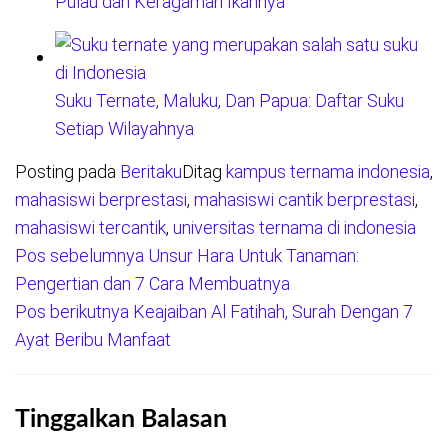
Pulau dan Keragaman Ikannya
Suku Ternate, Maluku, Dan Papua: Daftar Suku
Setiap Wilayahnya
Posting pada
Beritaku
Ditag
kampus ternama indonesia
,
mahasiswi berprestasi
,
mahasiswi cantik berprestasi
,
mahasiswi tercantik
,
universitas ternama di indonesia
Pos sebelumnya
Unsur Hara Untuk Tanaman:
Navigasi
Pengertian dan 7 Cara Membuatnya
pos
Pos berikutnya
Keajaiban Al Fatihah, Surah Dengan 7
Ayat Beribu Manfaat
Tinggalkan Balasan