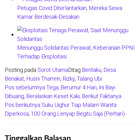
Petugas Covid Diterlantarkan, Mereka Sewa
Kamar Berdesak-Desakan
Menunggu Solidaritas Perawat, Keberanian PPNI
Terhadap Eksploitasi
Posting pada
Sorot Utama
Ditag
Beritaku
,
Desa
Benakat
,
Husni Thamrin
,
Rizky
,
Talang Ubi
Pos sebelumnya
Tega, Berumur 4 Hari, Ini Bayi
Navigasi
Dibuang, Beralaskan Keset Kaki, Berikut Faktanya
pos
Pos berikutnya
Suku Uighur Tiap Malam Wanita
Diperkosa, 100 Orang Lenyap Begitu Saja (Perhari)
Tinggalkan Balasan