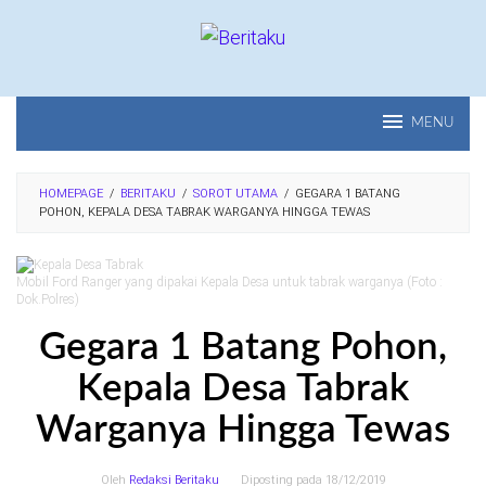
Loncat
ke
konten
MENU
HOMEPAGE
/
BERITAKU
/
SOROT UTAMA
/
GEGARA 1 BATANG
POHON, KEPALA DESA TABRAK WARGANYA HINGGA TEWAS
Mobil Ford Ranger yang dipakai Kepala Desa untuk tabrak warganya (Foto :
Dok.Polres)
Gegara 1 Batang Pohon,
Kepala Desa Tabrak
Warganya Hingga Tewas
Oleh
Redaksi Beritaku
Diposting pada
18/12/2019