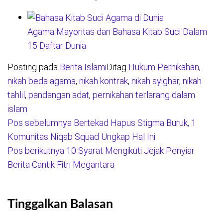
Agama Mayoritas dan Bahasa Kitab Suci Dalam
15 Daftar Dunia
Posting pada
Berita Islami
Ditag
Hukum Pernikahan
,
nikah beda agama
,
nikah kontrak
,
nikah syighar
,
nikah
tahlil
,
pandangan adat
,
pernikahan terlarang dalam
islam
Pos sebelumnya
Bertekad Hapus Stigma Buruk, 1
Navigasi
Komunitas Niqab Squad Ungkap Hal Ini
pos
Pos berikutnya
10 Syarat Mengikuti Jejak Penyiar
Berita Cantik Fitri Megantara
Tinggalkan Balasan