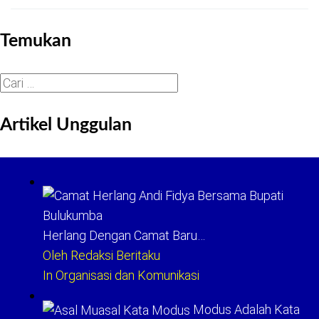
Temukan
Cari
untuk:
Artikel Unggulan
Herlang Dengan Camat Baru…
Oleh Redaksi Beritaku
In Organisasi dan Komunikasi
Modus Adalah Kata