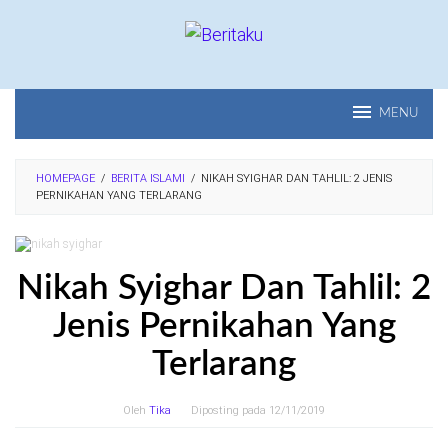
Loncat
ke
konten
MENU
HOMEPAGE
/
BERITA ISLAMI
/
NIKAH SYIGHAR DAN TAHLIL: 2 JENIS
PERNIKAHAN YANG TERLARANG
Nikah Syighar Dan Tahlil: 2
Jenis Pernikahan Yang
Terlarang
Oleh
Tika
Diposting pada
12/11/2019