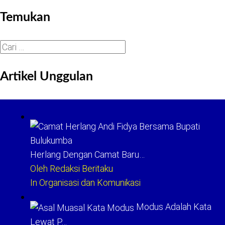
Temukan
Cari
untuk:
Artikel Unggulan
Herlang Dengan Camat Baru…
Oleh Redaksi Beritaku
In Organisasi dan Komunikasi
Modus Adalah Kata
Lewat P…