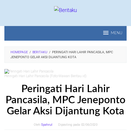
Loncat
ke
konten
MENU
HOMEPAGE
/
BERITAKU
/
PERINGATI HARI LAHIR PANCASILA, MPC
JENEPONTO GELAR AKSI DIJANTUNG KOTA
Peringati Hari Lahir Pancasila (Foto-Wawan Beritau.id)
Peringati Hari Lahir
Pancasila, MPC Jeneponto
Gelar Aksi Dijantung Kota
Oleh
Syahrul
Diposting pada
02/06/2020