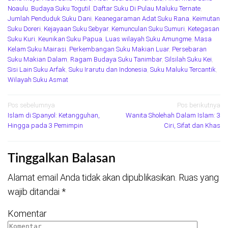
Noaulu
,
Budaya Suku Togutil
,
Daftar Suku Di Pulau Maluku Ternate
,
Jumlah Penduduk Suku Dani
,
Keanegaraman Adat Suku Rana
,
Keimutan
Suku Doreri
,
Kejayaan Suku Sebyar
,
Kemunculan Suku Sumuri
,
Ketegasan
Suku Kuri
,
Keunikan Suku Papua
,
Luas wilayah Suku Amungme
,
Masa
Kelam Suku Mairasi
,
Perkembangan Suku Makian Luar
,
Persebaran
Suku Makian Dalam
,
Ragam Budaya Suku Tanimbar
,
Silsilah Suku Kei
,
Sisi Lain Suku Arfak
,
Suku Irarutu dan Indonesia
,
Suku Maluku Tercantik
,
Wilayah Suku Asmat
Navigasi
Pos sebelumnya
Pos berikutnya
Islam di Spanyol: Ketangguhan,
Wanita Sholehah Dalam Islam: 3
pos
Hingga pada 3 Pemimpin
Ciri, Sifat dan Khas
Tinggalkan Balasan
Alamat email Anda tidak akan dipublikasikan.
Ruas yang
wajib ditandai
*
Komentar