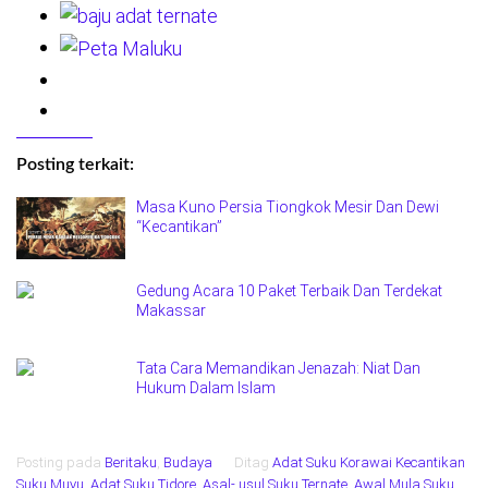
Posting terkait:
Masa Kuno Persia Tiongkok Mesir Dan Dewi
“Kecantikan”
Gedung Acara 10 Paket Terbaik Dan Terdekat
Makassar
Tata Cara Memandikan Jenazah: Niat Dan
Hukum Dalam Islam
Posting pada
Beritaku
,
Budaya
Ditag
Adat Suku Korawai Kecantikan
Suku Muyu
,
Adat Suku Tidore
,
Asal- usul Suku Ternate
,
Awal Mula Suku