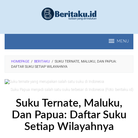
Loncat
ke
konten
MENU
HOMEPAGE
/
BERITAKU
/
SUKU TERNATE, MALUKU, DAN PAPUA:
DAFTAR SUKU SETIAP WILAYAHNYA
Suku Papua menjadi salah satu suku terbesar di Indonesia (Foto: beritaku.id)
Suku Ternate, Maluku,
Dan Papua: Daftar Suku
Setiap Wilayahnya