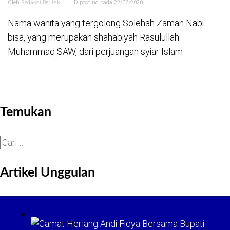
Oleh
Redaksi Beritaku
Diposting pada
22/07/2020
Nama wanita yang tergolong Solehah Zaman Nabi
bisa, yang merupakan shahabiyah Rasulullah
Muhammad SAW, dari perjuangan syiar Islam
Temukan
Cari
untuk:
Artikel Unggulan