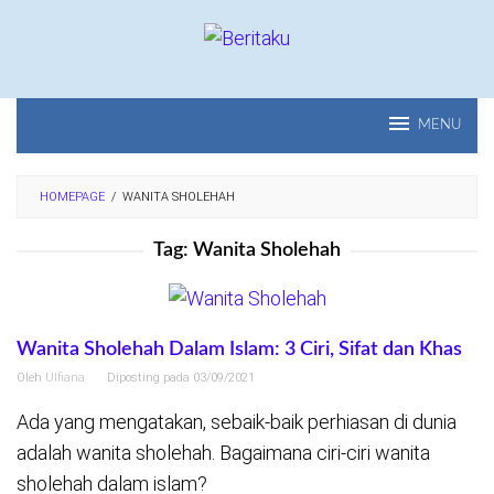
Loncat
ke
konten
MENU
HOMEPAGE
/
WANITA SHOLEHAH
Tag:
Wanita Sholehah
Wanita Sholehah Dalam Islam: 3 Ciri, Sifat dan Khas
Oleh
Ulfiana
Diposting pada
03/09/2021
Ada yang mengatakan, sebaik-baik perhiasan di dunia
adalah wanita sholehah. Bagaimana ciri-ciri wanita
sholehah dalam islam?