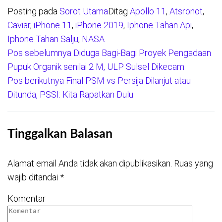
Posting pada
Sorot Utama
Ditag
Apollo 11
,
Atsronot
,
Caviar
,
iPhone 11
,
iPhone 2019
,
Iphone Tahan Api
,
Iphone Tahan Salju
,
NASA
Pos sebelumnya
Diduga Bagi-Bagi Proyek Pengadaan
Navigasi
Pupuk Organik senilai 2 M, ULP Sulsel Dikecam
pos
Pos berikutnya
Final PSM vs Persija Dilanjut atau
Ditunda, PSSI: Kita Rapatkan Dulu
Tinggalkan Balasan
Alamat email Anda tidak akan dipublikasikan.
Ruas yang
wajib ditandai
*
Komentar