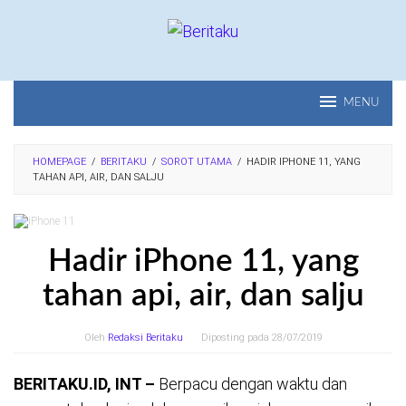
Loncat
ke
konten
MENU
HOMEPAGE
/
BERITAKU
/
SOROT UTAMA
/
HADIR IPHONE 11, YANG
TAHAN API, AIR, DAN SALJU
Hadir iPhone 11, yang
tahan api, air, dan salju
Oleh
Redaksi Beritaku
Diposting pada
28/07/2019
BERITAKU.ID, INT –
Berpacu dengan waktu dan