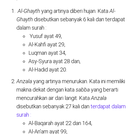
Al-Ghayth
yang artinya diberi hujan. Kata
Al-
Ghayth
disebutkan sebanyak 6 kali dan terdapat
dalam surah :
Yusuf ayat 49,
Al-Kahfi ayat 29,
Luqman ayat 34,
Asy-Syura ayat 28 dan,
Al-Hadid ayat 20.
Anzala
yang artinya menurukan. Kata ini memiliki
makna dekat dengan kata
sabba
yang berarti
mencurahkan air dari langit. Kata
Anzala
disebutkan sebanyak 27 kali dan
terdapat dalam
surah :
Al-Baqarah ayat 22 dan 164,
Al-An’am ayat 99,