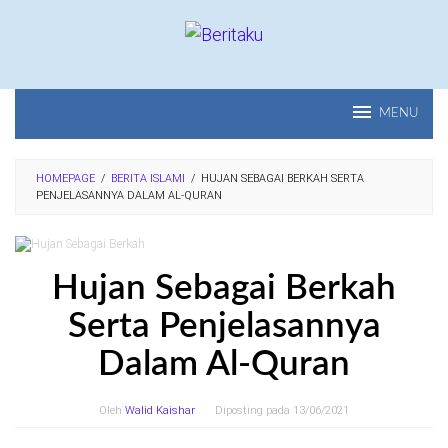
Loncat
ke
konten
MENU
HOMEPAGE
/
BERITA ISLAMI
/
HUJAN SEBAGAI BERKAH SERTA
PENJELASANNYA DALAM AL-QURAN
Hujan Sebagai Berkah
Serta Penjelasannya
Dalam Al-Quran
Oleh
Walid Kaishar
Diposting pada
13/06/2021