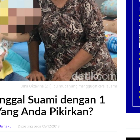
Dina Oktavina (21) ibu muda yang menggugat cerai suami
inggal Suami dengan 1
Yang Anda Pikirkan?
Beritaku
Diposting pada
05/12/2019