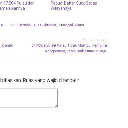
n 17.504 Pulau dan
Papua: Daftar Suku Setiap
aman Ikannya
Wilayahnya
ma
Ditag
Beritaku
,
Dina Oktivina
,
Ditinggal Suami
Pos berikutnya
, Cantik
01 Polda Sulsel Kalau Tidak Mampu Membina
Anggotanya, Lebih Baik Mundur Saja.
blikasikan.
Ruas yang wajib ditandai
*