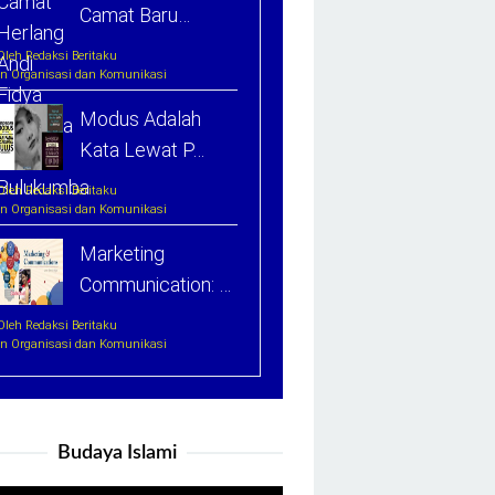
Camat Baru…
Oleh Redaksi Beritaku
In Organisasi dan Komunikasi
Modus Adalah
Kata Lewat P…
Oleh Redaksi Beritaku
In Organisasi dan Komunikasi
Marketing
Communication: …
Oleh Redaksi Beritaku
In Organisasi dan Komunikasi
Budaya Islami