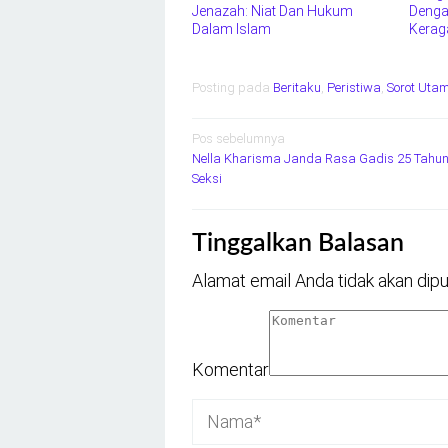
Jenazah: Niat Dan Hukum
Denga
Dalam Islam
Kerag
Posting pada
Beritaku
,
Peristiwa
,
Sorot Uta
Navigasi
Pos sebelumnya
Nella Kharisma Janda Rasa Gadis 25 Tahun
pos
Seksi
Tinggalkan Balasan
Alamat email Anda tidak akan dipu
Komentar