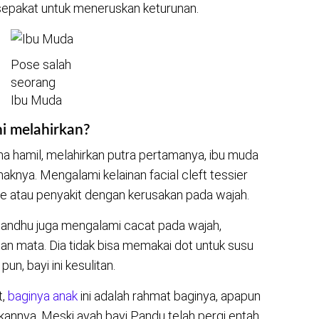
k sepakat untuk meneruskan keturunan.
Pose salah
seorang
Ibu Muda
i melahirkan?
na hamil, melahirkan putra pertamanya, ibu muda
naknya. Mengalami kelainan facial cleft tessier
 atau penyakit dengan kerusakan pada wajah.
andhu juga mengalami cacat pada wajah,
 dan mata. Dia tidak bisa memakai dot untuk susu
un, bayi ini kesulitan.
t,
baginya anak
ini adalah rahmat baginya, apapun
annya. Meski ayah bayi Pandu telah pergi entah