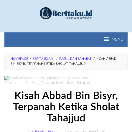
Loncat
ke
konten
MENU
HOMEPAGE
/
BERITA ISLAMI
/
RASUL DAN SAHABAT
/
KISAH ABBAD
BIN BISYR, TERPANAH KETIKA SHOLAT TAHAJJUD
Kisah Abbad Bin Bisyr, Terpanah Ketika Sholat Tahajjud
Kisah Abbad Bin Bisyr,
Terpanah Ketika Sholat
Tahajjud
Oleh
Redaksi Beritaku
Diposting pada
16/05/2020