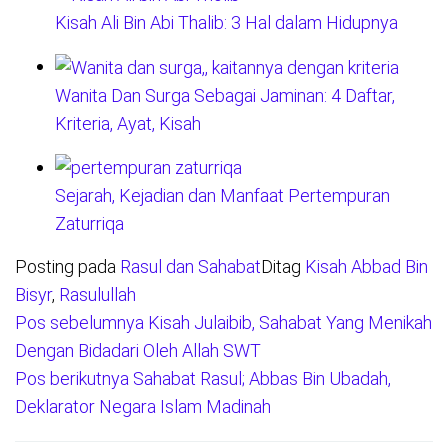
Kisah Ali Bin Abi Thalib: 3 Hal dalam Hidupnya
Wanita Dan Surga Sebagai Jaminan: 4 Daftar,
Kriteria, Ayat, Kisah
Sejarah, Kejadian dan Manfaat Pertempuran
Zaturriqa
Posting pada
Rasul dan Sahabat
Ditag
Kisah Abbad Bin
Bisyr
,
Rasulullah
Pos sebelumnya
Kisah Julaibib, Sahabat Yang Menikah
Navigasi
Dengan Bidadari Oleh Allah SWT
pos
Pos berikutnya
Sahabat Rasul; Abbas Bin Ubadah,
Deklarator Negara Islam Madinah