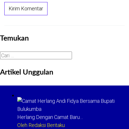
Temukan
Cari
untuk:
Artikel Unggulan
Herlang Dengan Camat Baru…
Oleh Redaksi Beritaku