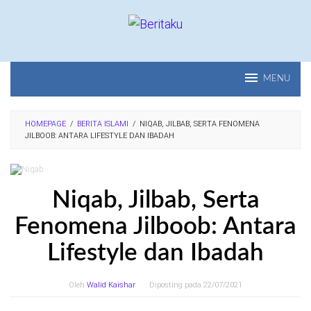
Loncat
ke
konten
MENU
HOMEPAGE
/
BERITA ISLAMI
/
NIQAB, JILBAB, SERTA FENOMENA
JILBOOB: ANTARA LIFESTYLE DAN IBADAH
Niqab, Jilbab, Serta
Fenomena Jilboob: Antara
Lifestyle dan Ibadah
Oleh
Walid Kaishar
Diposting pada
22/07/2021