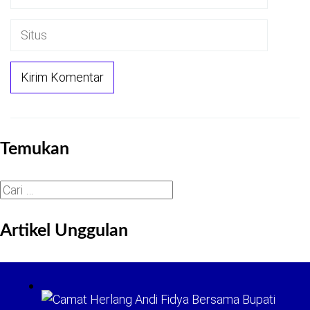
Temukan
Cari
untuk:
Artikel Unggulan