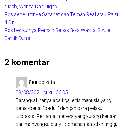
Niqab
,
Wanita Dan Niqab
Pos sebelumnya
Sahabat dan Teman Real atau Palsu:
Navigasi
4 Ciri
pos
Pos berikutnya
Pemain Sepak Bola Wanita: 2 Atlet
Cantik Dunia
2 komentar
Яна
berkata:
08/08/2021 pukul 06:05
Barangkali hanya ada tiga jenis manusia yang
benar-benar “peduli” dengan para pelaku
Jilboobs. Pertama, mereka yang kurang kerjaan
dan menyangka punya pemahaman lebih tinggi,