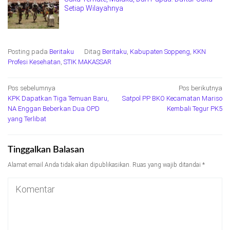
Setiap Wilayahnya
Posting pada
Beritaku
Ditag
Beritaku
,
Kabupaten Soppeng
,
KKN
Profesi Kesehatan
,
STIK MAKASSAR
Navigasi
Pos sebelumnya
Pos berikutnya
KPK Dapatkan Tiga Temuan Baru,
Satpol PP BKO Kecamatan Mariso
pos
NA Enggan Beberkan Dua OPD
Kembali Tegur PK5
yang Terlibat
Tinggalkan Balasan
Alamat email Anda tidak akan dipublikasikan.
Ruas yang wajib ditandai
*