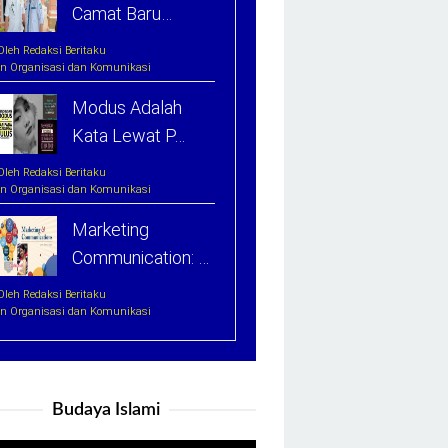
Camat Baru…
Oleh Redaksi Beritaku
In Organisasi dan Komunikasi
Modus Adalah
Kata Lewat P…
Oleh Redaksi Beritaku
In Organisasi dan Komunikasi
Marketing
Communication: …
Oleh Redaksi Beritaku
In Organisasi dan Komunikasi
Budaya Islami