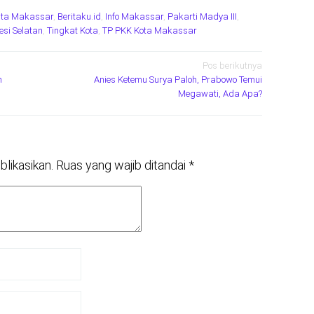
ita Makassar
,
Beritaku.id
,
Info Makassar
,
Pakarti Madya III
,
esi Selatan
,
Tingkat Kota
,
TP PKK Kota Makassar
Pos berikutnya
h
Anies Ketemu Surya Paloh, Prabowo Temui
Megawati, Ada Apa?
blikasikan.
Ruas yang wajib ditandai
*