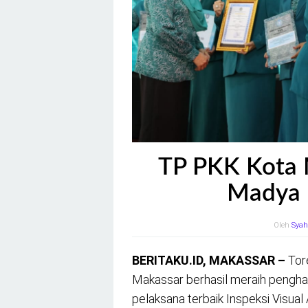
TP PKK Kota 
Madya I
Oleh
Syah
BERITAKU.ID, MAKASSAR –
Tore
Makassar berhasil meraih penghar
pelaksana terbaik Inspeksi Visua