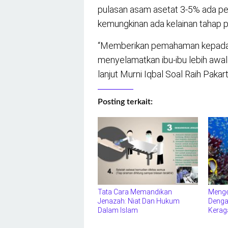
pulasan asam asetat 3-5% ada pe
kemungkinan ada kelainan tahap p
“Memberikan pemahaman kepada ib
menyelamatkan ibu-ibu lebih awal da
lanjut Murni Iqbal Soal Raih Pakart
Posting terkait:
Tata Cara Memandikan
Menge
Jenazah: Niat Dan Hukum
Denga
Dalam Islam
Kerag