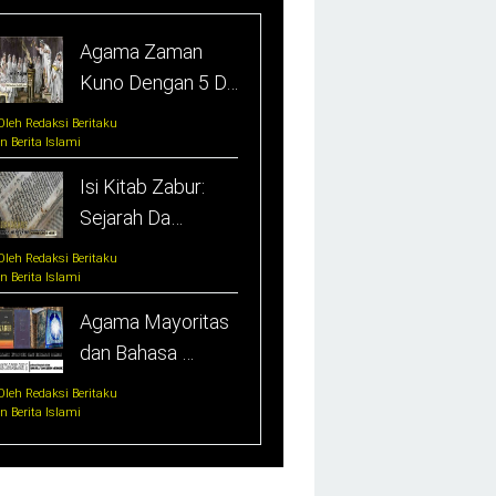
Agama Zaman
Kuno Dengan 5 D…
Oleh Redaksi Beritaku
In Berita Islami
Isi Kitab Zabur:
Sejarah Da…
Oleh Redaksi Beritaku
In Berita Islami
Agama Mayoritas
dan Bahasa …
Oleh Redaksi Beritaku
In Berita Islami