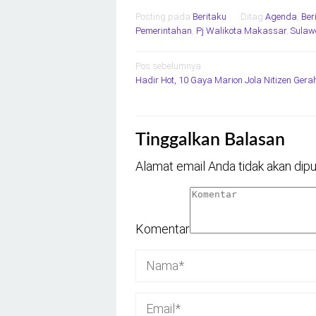
Posting pada
Beritaku
Ditag
Agenda
,
Ber
Pemerintahan
,
Pj Walikota Makassar
,
Sulaw
Navigasi
Pos sebelumnya
Hadir Hot, 10 Gaya Marion Jola Nitizen Gera
pos
Tinggalkan Balasan
Alamat email Anda tidak akan dipu
Komentar