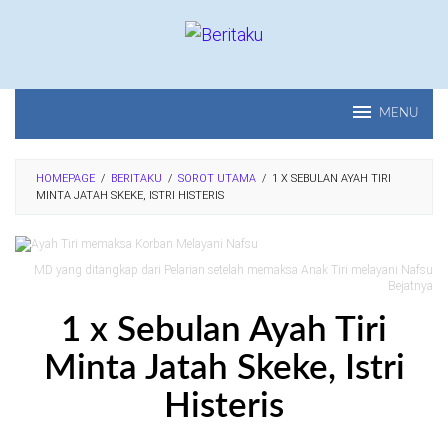
Loncat
ke
konten
MENU
HOMEPAGE
/
BERITAKU
/
SOROT UTAMA
/
1 X SEBULAN AYAH TIRI
MINTA JATAH SKEKE, ISTRI HISTERIS
MD yang ditangkap dari Pelarian setelah memaksa Anak Tiri melayani Nafsu
Bejatnya
1 x Sebulan Ayah Tiri
Minta Jatah Skeke, Istri
Histeris