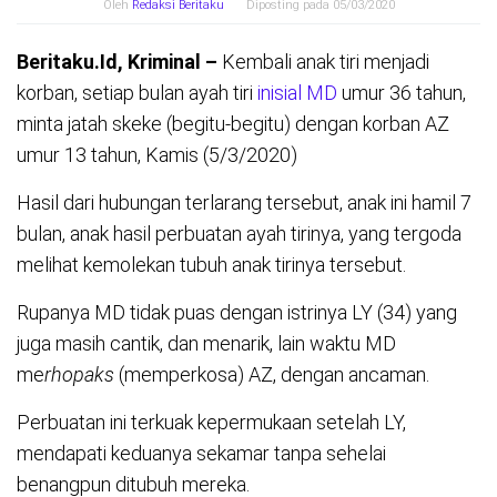
Oleh
Redaksi Beritaku
Diposting pada
05/03/2020
Beritaku.Id, Kriminal –
Kembali anak tiri menjadi
korban, setiap bulan ayah tiri
inisial MD
umur 36 tahun,
minta jatah skeke (begitu-begitu) dengan korban AZ
umur 13 tahun, Kamis (5/3/2020)
Hasil dari hubungan terlarang tersebut, anak ini hamil 7
bulan, anak hasil perbuatan ayah tirinya, yang tergoda
melihat kemolekan tubuh anak tirinya tersebut.
Rupanya MD tidak puas dengan istrinya LY (34) yang
juga masih cantik, dan menarik, lain waktu MD
me
rhopaks
(memperkosa) AZ, dengan ancaman.
Perbuatan ini terkuak kepermukaan setelah LY,
mendapati keduanya sekamar tanpa sehelai
benangpun ditubuh mereka.