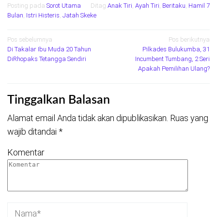
Posting pada
Sorot Utama
Ditag
Anak Tiri
,
Ayah Tiri
,
Beritaku
,
Hamil 7
Bulan
,
Istri Histeris
,
Jatah Skeke
Navigasi
Pos sebelumnya
Pos berikutnya
Di Takalar Ibu Muda 20 Tahun
Pilkades Bulukumba, 31
pos
DiRhopaks Tetangga Sendiri
Incumbent Tumbang, 2 Seri
Apakah Pemilihan Ulang?
Tinggalkan Balasan
Alamat email Anda tidak akan dipublikasikan.
Ruas yang
wajib ditandai
*
Komentar