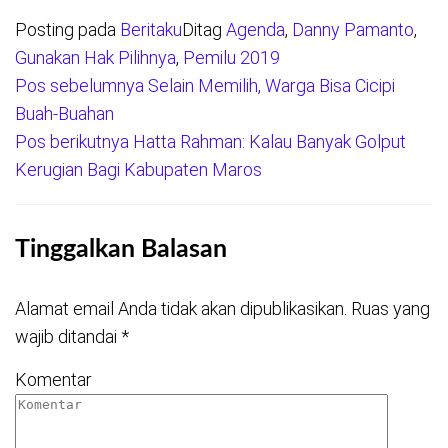
Posting pada
Beritaku
Ditag
Agenda
,
Danny Pamanto
,
Gunakan Hak Pilihnya
,
Pemilu 2019
Pos sebelumnya
Selain Memilih, Warga Bisa Cicipi
Navigasi
Buah-Buahan
pos
Pos berikutnya
Hatta Rahman: Kalau Banyak Golput
Kerugian Bagi Kabupaten Maros
Tinggalkan Balasan
Alamat email Anda tidak akan dipublikasikan.
Ruas yang
wajib ditandai
*
Komentar