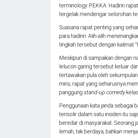
terminology PEKKA. Hadirin rapa
tergelak mendengar selorohan te
Suasana rapat penting yang seharu
para hadirin. Alih-alih menenangk
tingkah tersebut dengan kalimat “H
Meskipun di sampaikan dengan nad
lelucon garing tersebut keluar dar
tertawakan pula oleh sekumpulan p
miris, rapat yang seharusnya mem
panggung
stand-up comedy
kela
Penggunaan kata janda sebagai b
terisolir dalam satu insiden itu sa
beredar di masyarakat. Seorang j
lemah, tak berdaya, bahkan menja