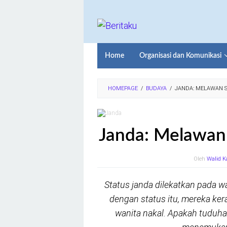
Loncat
ke
konten
Home
Organisasi dan Komunikasi
HOMEPAGE
/
BUDAYA
/
JANDA: MELAWAN S
Janda: Melawan 
Oleh
Walid K
Status janda dilekatkan pada w
dengan status itu, mereka ke
wanita nakal. Apakah tuduhan