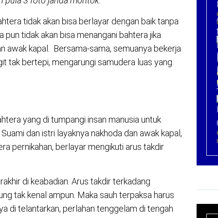
pula 3 foto janda montok.
tera tidak akan bisa berlayar dengan baik tanpa
 pun tidak akan bisa menangani bahtera jika
uan awak kapal. Bersama-sama, semuanya bekerja
it tak bertepi, mengarungi samudera luas yang
ahtera yang di tumpangi insan manusia untuk
uami dan istri layaknya nakhoda dan awak kapal,
 pernikahan, berlayar mengikuti arus takdir
khir di keabadian. Arus takdir terkadang
ung tak kenal ampun. Maka sauh terpaksa harus
a di telantarkan, perlahan tenggelam di tengah