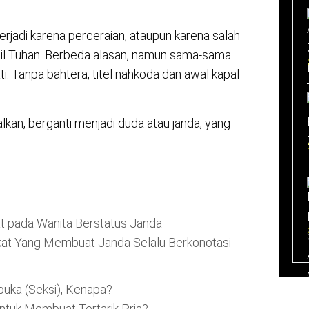
rjadi karena perceraian, ataupun karena salah
il Tuhan. Berbeda alasan, namun sama-sama
ti. Tanpa bahtera, titel nahkoda dan awal kapal
alkan, berganti menjadi duda atau janda, yang
t pada Wanita Berstatus Janda
at Yang Membuat Janda Selalu Berkonotasi
uka (Seksi), Kenapa?
ntuk Membuat Tertarik Pria?