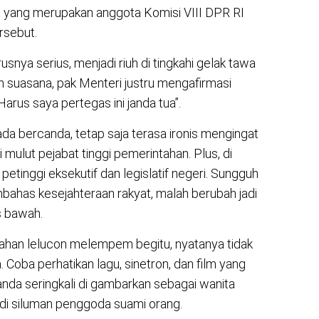
t yang merupakan anggota Komisi VIII DPR RI
rsebut.
snya serius, menjadi riuh di tingkahi gelak tawa
an suasana, pak Menteri justru mengafirmasi
arus saya pertegas ini janda tua”.
a bercanda, tetap saja terasa ironis mengingat
i mulut pejabat tinggi pemerintahan. Plus, di
etinggi eksekutif dan legislatif negeri. Sungguh
bahas kesejahteraan rakyat, malah berubah jadi
s bawah.
ahan lelucon melempem begitu, nyatanya tidak
ja. Coba perhatikan lagu, sinetron, dan film yang
anda seringkali di gambarkan sebagai wanita
di siluman penggoda suami orang.