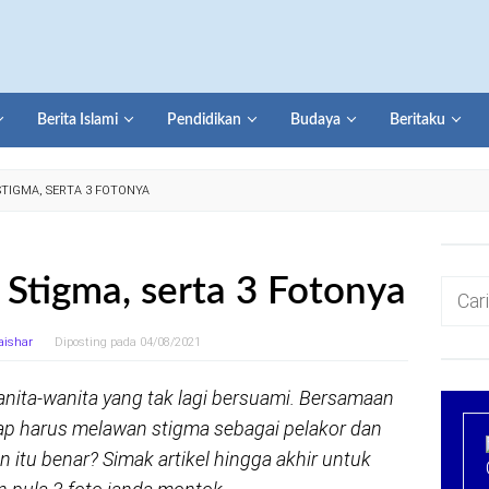
Berita Islami
Pendidikan
Budaya
Beritaku
TIGMA, SERTA 3 FOTONYA
Stigma, serta 3 Fotonya
Cari
untuk:
aishar
Diposting pada
04/08/2021
anita-wanita yang tak lagi bersuami. Bersamaan
rap harus melawan stigma sebagai pelakor dan
 itu benar? Simak artikel hingga akhir untuk