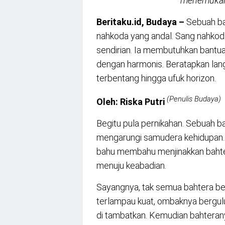
menemukan 
Beritaku.id, Budaya –
Sebuah bah
nahkoda yang andal. Sang nahkoda
sendirian. Ia membutuhkan bant
dengan harmonis. Beratapkan lang
terbentang hingga ufuk horizon.
(Penulis Budaya)
Oleh: Riska Putri
Begitu pula pernikahan. Sebuah b
mengarungi samudera kehidupan. S
bahu membahu menjinakkan bahtera
menuju keabadian.
Sayangnya, tak semua bahtera bera
terlampau kuat, ombaknya bergul
di tambatkan. Kemudian bahterany