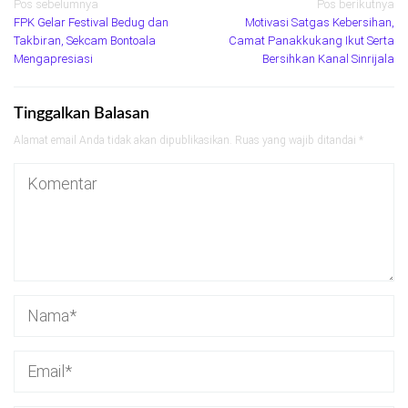
Navigasi
Pos sebelumnya
Pos berikutnya
FPK Gelar Festival Bedug dan
Motivasi Satgas Kebersihan,
pos
Takbiran, Sekcam Bontoala
Camat Panakkukang Ikut Serta
Mengapresiasi
Bersihkan Kanal Sinrijala
Tinggalkan Balasan
Alamat email Anda tidak akan dipublikasikan.
Ruas yang wajib ditandai
*