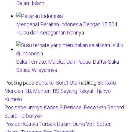
Dalam Islam
Mengenal Perairan Indonesia Dengan 17.504
Pulau dan Keragaman Ikannya
Suku Ternate, Maluku, Dan Papua: Daftar Suku
Setiap Wilayahnya
Posting pada
Beritaku
,
Sorot Utama
Ditag
Beritaku
,
Menpan-RB
,
Menteri
,
RS Sayang Rakyat
,
Tjahyo
Kumolo
Pos sebelumnya
Kades 3 Periode, Pecahkan Record
Navigasi
Suara Terbanyak
pos
Pos berikutnya
Terbaik Dalam Dunia Voli: Setter,