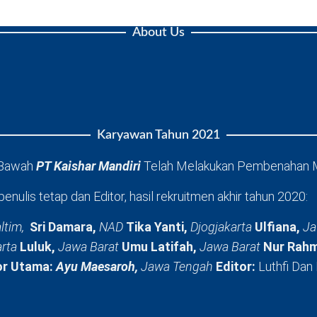
About Us
Karyawan Tahun 2021
 Bawah
PT Kaishar Mandiri
Telah Melakukan Pembenahan 
penulis tetap dan Editor, hasil rekruitmen akhir tahun 2020:
ltim,
Sri Damara,
NAD
Tika Yanti,
Djogjakarta
Ulfiana,
Ja
arta
Luluk,
Jawa Barat
Umu Latifah,
Jawa Barat
Nur Rahm
or Utama:
Ayu Maesaroh,
Jawa Tengah
Editor:
Luthfi Dan