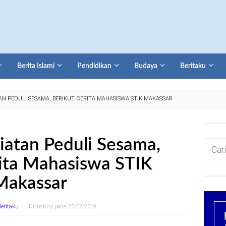
Berita Islami
Pendidikan
Budaya
Beritaku
AN PEDULI SESAMA, BERIKUT CERITA MAHASISWA STIK MAKASSAR
iatan Peduli Sesama,
Cari
untuk:
rita Mahasiswa STIK
Makassar
Beritaku
Diposting pada
25/07/2019