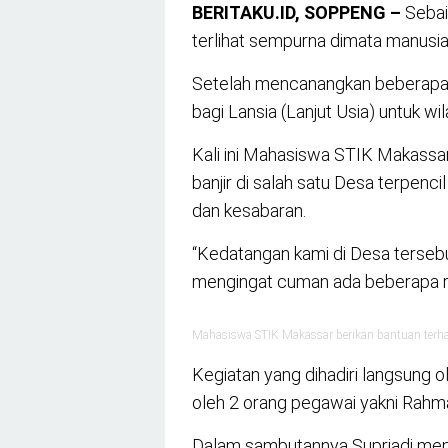
BERITAKU.ID, SOPPENG –
Sebaik
terlihat sempurna dimata manusia
Setelah mencanangkan beberapa 
bagi Lansia (Lanjut Usia) untuk w
Kali ini Mahasiswa STIK Makassar
banjir di salah satu Desa terpenc
dan kesabaran.
“Kedatangan kami di Desa tersebu
mengingat cuman ada beberapa ru
Mahasiswa STIK Makassar berikan bantuan terha
Kegiatan yang dihadiri langsung 
oleh 2 orang pegawai yakni Rahma
Dalam sambutannya Supriadi meng