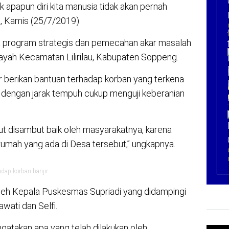
 apapun diri kita manusia tidak akan pernah
, Kamis (25/7/2019).
program strategis dan pemecahan akar masalah
ilayah Kecamatan Lilirilau, Kabupaten Soppeng.
 berikan bantuan terhadap korban yang terkena
il dengan jarak tempuh cukup menguji keberanian
t disambut baik oleh masyarakatnya, karena
mah yang ada di Desa tersebut,” ungkapnya.
dap korban banjir.
oleh Kepala Puskesmas Supriadi yang didampingi
wati dan Selfi.
atakan apa yang telah dilakukan oleh