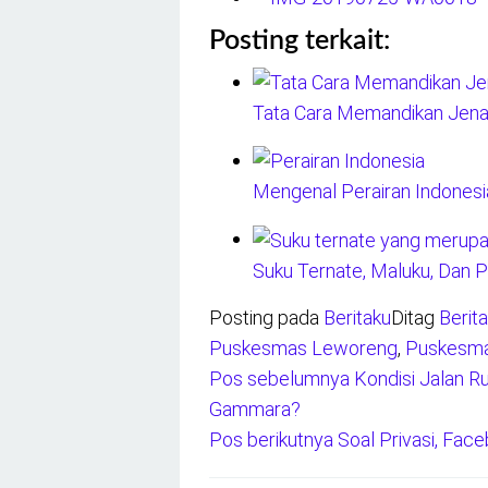
Posting terkait:
Tata Cara Memandikan Jena
Mengenal Perairan Indones
Suku Ternate, Maluku, Dan P
Posting pada
Beritaku
Ditag
Berit
Puskesmas Leworeng
,
Puskesma
Pos sebelumnya
Kondisi Jalan R
Navigasi
Gammara?
pos
Pos berikutnya
Soal Privasi, Fac