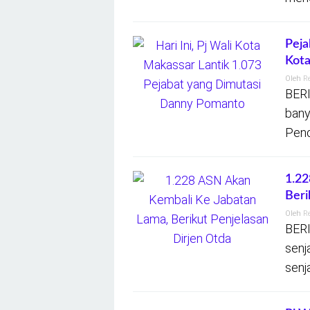
Peja
Kota
Oleh
R
BERI
bany
Pend
1.22
Beri
Oleh
R
BERI
senj
senj