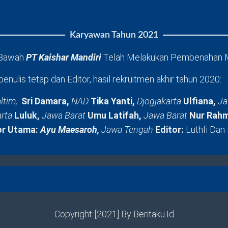
Karyawan Tahun 2021
 Bawah
PT Kaishar Mandiri
Telah Melakukan Pembenahan 
penulis tetap dan Editor, hasil rekruitmen akhir tahun 2020:
ltim,
Sri Damara,
NAD
Tika Yanti,
Djogjakarta
Ulfiana,
Ja
arta
Luluk,
Jawa Barat
Umu Latifah,
Jawa Barat
Nur Rahm
or Utama:
Ayu Maesaroh,
Jawa Tengah
Editor:
Luthfi Dan
Copyright [2021] By Beritaku.Id