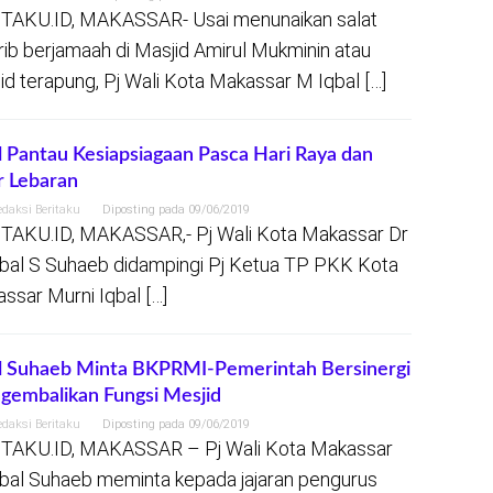
TAKU.ID, MAKASSAR- Usai menunaikan salat
ib berjamaah di Masjid Amirul Mukminin atau
id terapung, Pj Wali Kota Makassar M Iqbal […]
l Pantau Kesiapsiagaan Pasca Hari Raya dan
r Lebaran
edaksi Beritaku
Diposting pada
09/06/2019
TAKU.ID, MAKASSAR,- Pj Wali Kota Makassar Dr
bal S Suhaeb didampingi Pj Ketua TP PKK Kota
ssar Murni Iqbal […]
l Suhaeb Minta BKPRMI-Pemerintah Bersinergi
embalikan Fungsi Mesjid
edaksi Beritaku
Diposting pada
09/06/2019
TAKU.ID, MAKASSAR – Pj Wali Kota Makassar
bal Suhaeb meminta kepada jajaran pengurus