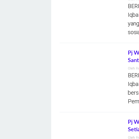
BERI
Iqba
yang
sosia
Pj W
Sant
Oleh
R
BERI
Iqba
bers
Pemk
Pj W
Seti
Oleh
R