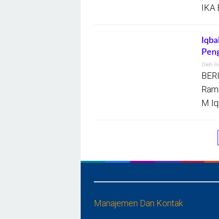
IKA 
Iqba
Pen
Oleh
R
BERI
Rama
M Iq
Manajemen Dan Kontak