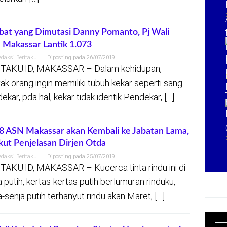
bat yang Dimutasi Danny Pomanto, Pj Wali
 Makassar Lantik 1.073
edaksi Beritaku
Diposting pada
26/07/2019
TAKU.ID, MAKASSAR – Dalam kehidupan,
ak orang ingin memiliki tubuh kekar seperti sang
ekar, pda hal, kekar tidak identik Pendekar, […]
8 ASN Makassar akan Kembali ke Jabatan Lama,
kut Penjelasan Dirjen Otda
edaksi Beritaku
Diposting pada
25/07/2019
TAKU.ID, MAKASSAR – Kucerca tinta rindu ini di
a putih, kertas-kertas putih berlumuran rinduku,
a-senja putih terhanyut rindu akan Maret, […]