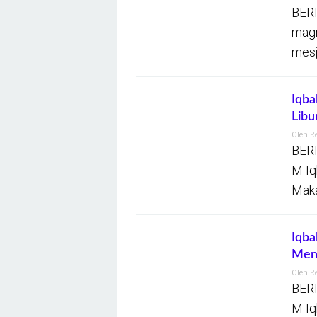
BERI
magr
mesj
Iqba
Libu
Oleh
R
BERI
M Iq
Maka
Iqba
Meng
Oleh
R
BERI
M Iq