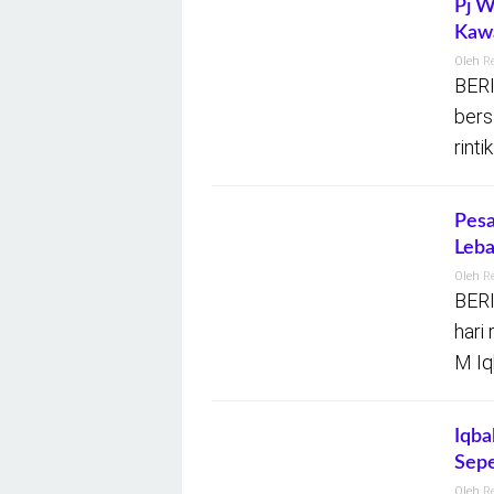
Pj W
Kaw
Oleh
R
BERI
bers
rint
Pesa
Leba
Oleh
R
BERI
hari
M Iq
Iqba
Sepe
Oleh
R