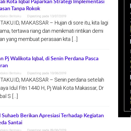
ali Kota Iqbal Paparkan Strategi Implementasi
asan Tanpa Rokok
edaksi Beritaku
Diposting pada
13/07/2019
TAKU.ID, MAKASSAR – Hujan di sore itu, kita lagi
ama, tertawa riang dan menikmati rintikan demi
ikan yang membuat perasaan kita […]
n Pj Walikota Iqbal, di Senin Perdana Pasca
ran
edaksi Beritaku
Diposting pada
10/06/2019
TAKU.ID, MAKASSAR – Senin perdana setelah
 raya Idul Fitri 1440 H, Pj Wali Kota Makassar, Dr
bal S […]
l Suhaeb Berikan Apresiasi Terhadap Kegiatan
da Santai
edaksi Beritaku
Diposting pada
09/06/2019