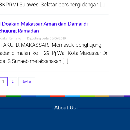
BKPRMI Sulawesi Selatan bersinergi dengan […]
l Doakan Makassar Aman dan Damai di
ghujung Ramadan
edaksi Beritaku
Diposting pada
03/06/2019
TAKU.ID, MAKASSAR,- Memasuki penghujung
dan di malam ke – 29, Pj Wali Kota Makassar Dr
bal S Suhaeb melaksanakan […]
1
2
Next
About Us