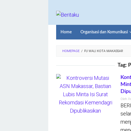
Loncat
ke
konten
Home
Organisasi dan Komunikasi
HOMEPAGE
/
PJ WALI KOTA MAKASSAR
Tag:
P
Kont
Mint
Dipu
Oleh
R
BERI
sela
menj
mene