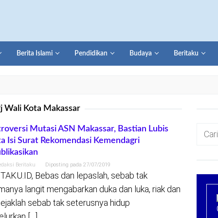
Berita Islami
Pendidikan
Budaya
Beritaku
j Wali Kota Makassar
Cari
roversi Mutasi ASN Makassar, Bastian Lubis
a Isi Surat Rekomendasi Kemendagri
untuk:
blikasikan
edaksi Beritaku
Diposting pada
27/07/2019
TAKU.ID, Bebas dan lepaslah, sebab tak
manya langit mengabarkan duka dan luka, riak dan
ejaklah sebab tak seterusnya hidup
lurkan […]