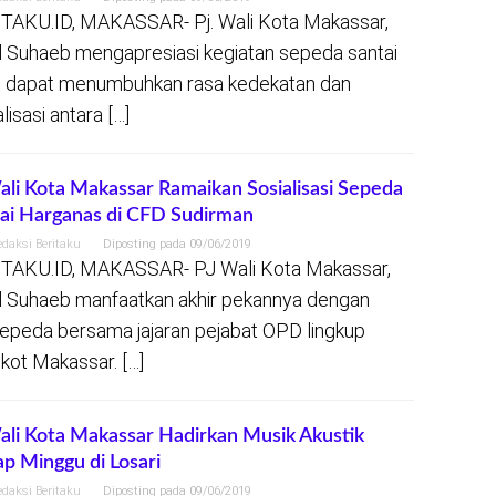
TAKU.ID, MAKASSAR- Pj. Wali Kota Makassar,
l Suhaeb mengapresiasi kegiatan sepeda santai
 dapat menumbuhkan rasa kedekatan dan
lisasi antara […]
ali Kota Makassar Ramaikan Sosialisasi Sepeda
ai Harganas di CFD Sudirman
edaksi Beritaku
Diposting pada
09/06/2019
TAKU.ID, MAKASSAR- PJ Wali Kota Makassar,
l Suhaeb manfaatkan akhir pekannya dengan
epeda bersama jajaran pejabat OPD lingkup
ot Makassar. […]
ali Kota Makassar Hadirkan Musik Akustik
ap Minggu di Losari
edaksi Beritaku
Diposting pada
09/06/2019