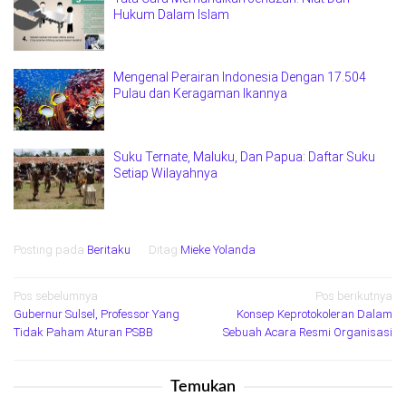
Hukum Dalam Islam
Mengenal Perairan Indonesia Dengan 17.504
Pulau dan Keragaman Ikannya
Suku Ternate, Maluku, Dan Papua: Daftar Suku
Setiap Wilayahnya
Posting pada
Beritaku
Ditag
Mieke Yolanda
Navigasi
Pos sebelumnya
Pos berikutnya
Gubernur Sulsel, Professor Yang
Konsep Keprotokoleran Dalam
pos
Tidak Paham Aturan PSBB
Sebuah Acara Resmi Organisasi
Temukan