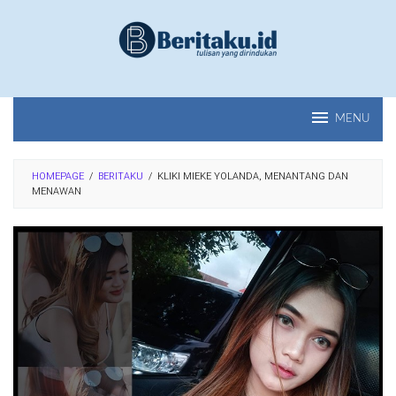
Loncat
ke
konten
MENU
HOMEPAGE
/
BERITAKU
/
KLIKI MIEKE YOLANDA, MENANTANG DAN
MENAWAN