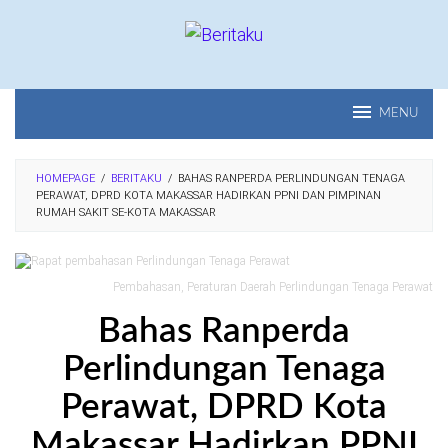
Loncat
ke
konten
MENU
HOMEPAGE
/
BERITAKU
/
BAHAS RANPERDA PERLINDUNGAN TENAGA
PERAWAT, DPRD KOTA MAKASSAR HADIRKAN PPNI DAN PIMPINAN
RUMAH SAKIT SE-KOTA MAKASSAR
Pembahasan, Peraturan Daerah Perlindungan Tenaga Perawat
Bahas Ranperda
Perlindungan Tenaga
Perawat, DPRD Kota
Makassar Hadirkan PPNI