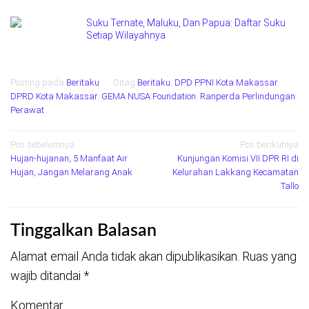
Suku Ternate, Maluku, Dan Papua: Daftar Suku
Setiap Wilayahnya
Posting pada
Beritaku
Ditag
Beritaku
,
DPD PPNI Kota Makassar
,
DPRD Kota Makassar
,
GEMA NUSA Foundation
,
Ranperda Perlindungan
Perawat
Navigasi
Pos sebelumnya
Pos berikutnya
Hujan-hujanan, 5 Manfaat Air
Kunjungan Komisi VII DPR RI di
pos
Hujan, Jangan Melarang Anak
Kelurahan Lakkang Kecamatan
Tallo
Tinggalkan Balasan
Alamat email Anda tidak akan dipublikasikan.
Ruas yang
wajib ditandai
*
Komentar